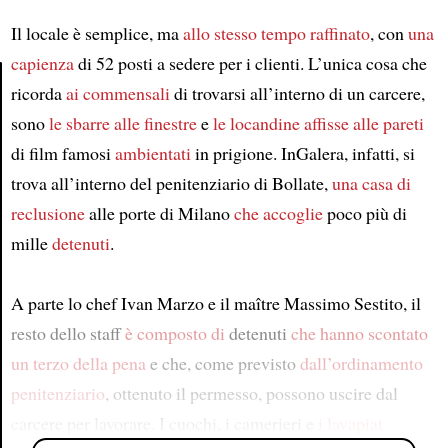
Il locale è semplice, ma
allo stesso tempo raffinato
, con
una
capienza
di 52 posti a sedere per i clienti. L’unica cosa che
ricorda
ai commensali
di trovarsi all’interno di un carcere,
sono
le sbarre alle finestre
e
le locandine affisse alle pareti
Article
di film famosi
ambientati
in prigione. InGalera, infatti, si
trova all’interno del penitenziario di Bollate,
una casa di
reclusione
alle porte di Milano
che accoglie
poco più di
mille
detenuti
.
A parte lo chef Ivan Marzo e il maître Massimo Sestito, il
resto dello staff
è composto di
detenuti
che hanno scontato
un terzo della pena
e che, come previsto
dall’ordinamento
penitenziario
, ottenuto il permesso, possono uscire dal
carcere per lavorare. I cuochi, i camerieri e
i lavapiat