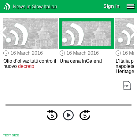
Sign In
News in Slow Italian
16 March 2016
16 March 2016
16 Ma
Olio d’oliva: tutti contro il
Una cena InGalera!
L’Italia p
nuovo
decreto
napoleta
Heritage
TEXT SIZE