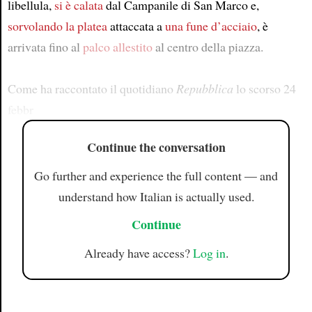
libellula,
si è calata
dal Campanile di San Marco e,
sorvolando
la platea
attaccata a
una fune d’acciaio
, è
arrivata fino al
palco
allestito
al centro della piazza.
Come ha raccontato il quotidiano
Repubblica
lo scorso 24
febbr
Continue the conversation
Go further and experience the full content — and
understand how Italian is actually used.
Continue
Already have access?
Log in
.