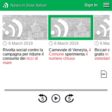
Sign In
News in Slow Italian
6 March 2019
6 March 2019
6 Mar
i
Rivolta social contro la
Carnevale di Venezia,
il
Biccari o
campagna per ridurre il
Comune
sperimenta
il
gratis
in 
consumo dei
ricci di
numero chiuso
volontaria
mare