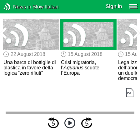
Sign In
News in Slow Italian
22 August 2018
15 August 2018
15 Aug
Una barca di bottiglie di
Crisi migratoria,
Legalizza
plastica in favore della
l’
Aquarius
scuote
dell’abort
logica “zero rifiuti”
l’Europa
un duello 
democraz