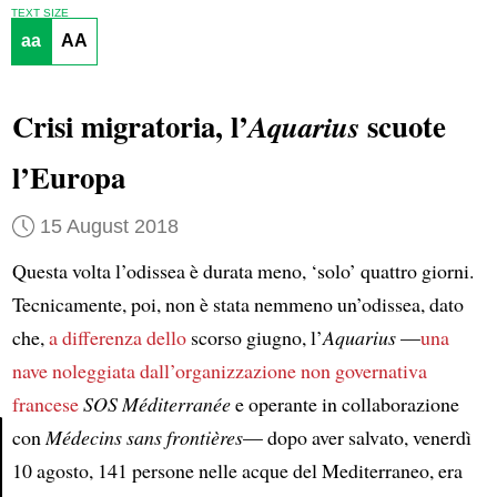
TEXT SIZE
aa
AA
Crisi migratoria, l’
scuote
Aquarius
l’Europa
15 August 2018
Questa volta l’odissea è durata meno, ‘solo’ quattro giorni.
Tecnicamente, poi, non è stata nemmeno un’odissea, dato
che,
a differenza dello
scorso giugno, l’
Aquarius
—
una
nave noleggiata dall’organizzazione non governativa
francese
SOS Méditerranée
e operante in collaborazione
con
Médecins sans frontières
— dopo aver salvato, venerdì
10 agosto, 141 persone nelle acque del Mediterraneo, era
Article