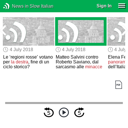
Sign In
News in Slow Italian
4 July 2018
4 July 2018
4 July
Le ‘regioni rosse’ votano
Matteo Salvini contro
Elena Ferr
per
la destra
, fine di un
Roberto Saviano, dal
panorama 
ciclo storico?
sarcasmo alle
minacce
dell’Italia