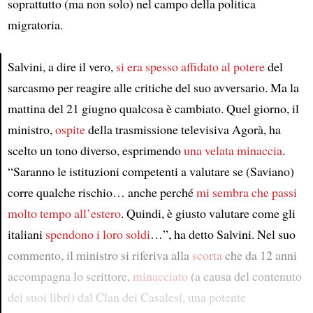
soprattutto (ma non solo) nel campo della politica
migratoria.
Salvini, a dire il vero,
si era spesso affidato al potere
del
sarcasmo per reagire alle critiche del suo avversario. Ma la
Article
mattina del 21 giugno qualcosa è cambiato. Quel giorno, il
ministro,
ospite
della trasmissione televisiva Agorà, ha
scelto un tono diverso, esprimendo
una velata minaccia
.
“Saranno le istituzioni competenti a valutare se (Saviano)
corre qualche rischio… anche perché
mi sembra che passi
molto tempo all’estero
. Quindi, è giusto valutare come gli
italiani
spendono i loro soldi
…”, ha detto Salvini. Nel suo
commento, il ministro si riferiva alla
scorta
che da 12 anni
accompagna lo scrittore,
minacciato
(a causa del contenuto
dei suoi libri) dal Clan dei Casalesi, una potente