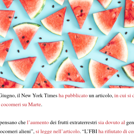
Giugno, il New York Times
ha pubblicato
un articolo,
in cui si 
cocomeri
su Marte
.
 pensano che
l’aumento
dei frutti extraterrestri
sia dovuto al
gen
ocomeri alieni”,
si legge nell’articolo
. “L’FBI
ha rifiutato
di c