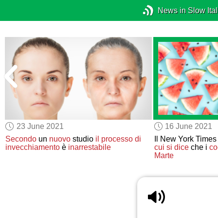
News in Slow Ital
23 June 2021
16 June 2021
Secondo
un
nuovo
studio
il processo di
Il New York Time
invecchiamento
è
inarrestabile
cui si dice
che i
co
Marte