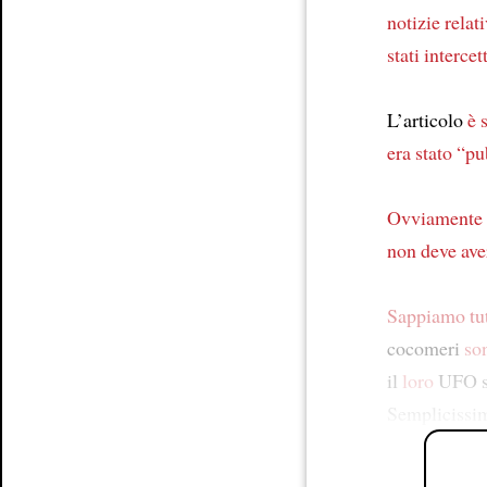
notizie
relati
stati intercet
L’articolo
è 
era stato “pu
Ovviamente
non deve ave
Sappiamo tut
cocomeri
son
il
loro
UFO s
Semplicissi