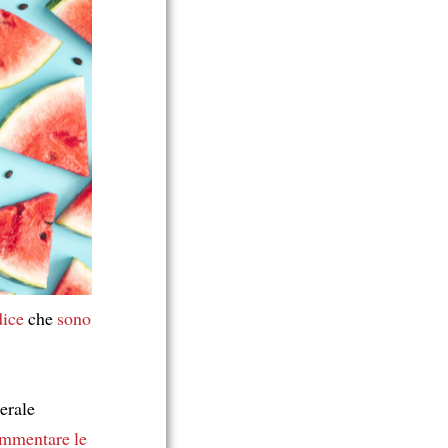
dice
che
sono
erale
ommentare
le