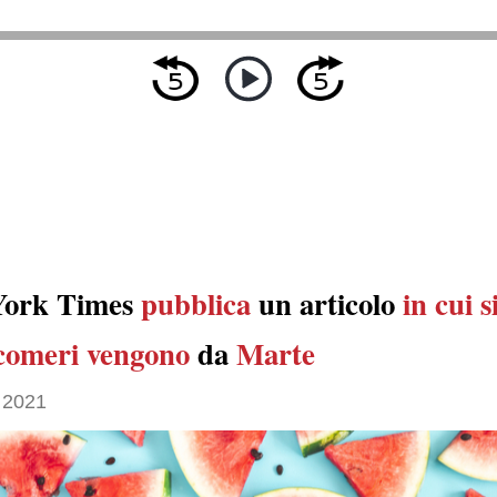
York Times
pubblica
un articolo
in cui s
comeri
vengono
da
Marte
 2021