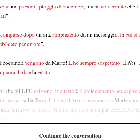
ve a
una
presunta
pioggia di cocomeri
, ma
ha confermato
che i
tati
”.
scomparso
dopo
un’ora,
rimpiazzato
da un messaggio,
in cui si
bblicato
per errore
”.
i cocomeri
vengono
da Marte!
L’ho sempre sospettato
! Il
New 
r paura
di dire
la
verità
!
ti
che gli UFO
esistono
. E
questo
è
il collegamento
per capire
o arrivati
sulla
Terra
.
Un paio di tizi
provenienti da
Marte
sono 
ulla Terra
per pranzare
.
Hanno sputato
i
semi
per terra.
Ecco q
mo!
Continue the conversation