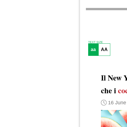
TEXT SIZE
aa
AA
Il New 
che i
co
16 June