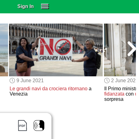
Sign In
SIGN IN
SUBSCRIBE
EDUCATIONAL LICENSES
GIFT CARDS
OTHER LANGUAGES
ABOUT US
ALEXA
9 June 2021
2 June 2021
ADJUST COLORS
Le grandi navi da crociera
ritornano
a
Il Primo ministr
Venezia
fidanzata
con
u
sorpresa