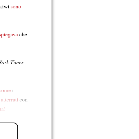
 kiwi
sono
 spiegava
che
York Times
come
i
atterrati
con
ua!