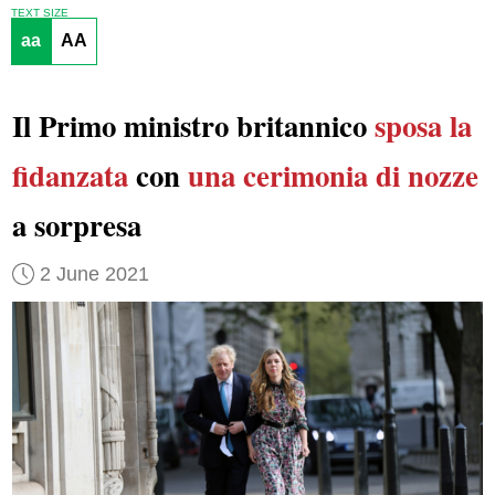
TEXT SIZE
aa
AA
Il Primo ministro britannico
sposa
la
fidanzata
con
una cerimonia di nozze
a sorpresa
2 June 2021