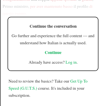
Primo ministro,
per aver mantenuto
basso
il profilo
di
questo evento
.
Continue the conversation
Go further and experience the full content — and
understand how Italian is actually used.
Continue
Already have access?
Log in
.
Need to review the basics? Take our
Get Up To
Speed (G.U.T.S.)
course. It's included in your
subscription.