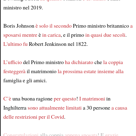
ministro nel 2019.
Boris Johnson
è solo
il secondo
Primo ministro britannico
a
sposarsi
mentre
è
in carica
, e il primo
in quasi due secoli
.
L'ultimo
fu
Robert Jenkinson nel 1822.
L’ufficio
del Primo ministro
ha dichiarato
che
la coppia
festeggerà
il matrimonio
la prossima estate
insieme alla
famiglia e gli amici.
C’è
una buona ragione
per questo
!
I matrimoni
in
Inghilterra
sono attualmente limitati
a 30 persone
a causa
delle restrizioni per il Covid
.
Congratulazioni
alla coppia
appena sposata
! E
grazie
,