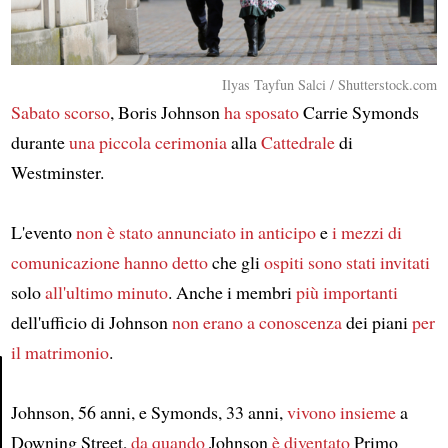
Ilyas Tayfun Salci / Shutterstock.com
Sabato scorso
, Boris Johnson
ha sposato
Carrie Symonds
durante
una piccola cerimonia
alla
Cattedrale
di
Westminster.
L'evento
non è stato annunciato
in anticipo
e
i mezzi di
comunicazione
hanno detto
che gli
ospiti
sono stati invitati
solo
all'ultimo minuto
. Anche i membri
più importanti
dell'ufficio di Johnson
non erano a conoscenza
dei piani
per
il matrimonio
.
Johnson, 56 anni, e Symonds, 33 anni,
vivono insieme
a
Article
Downing Street,
da quando
Johnson
è diventato
Primo