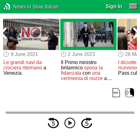
Sign In
News in Slow Italian
9 June 2021
2 June 2021
26 Ma
Le grandi navi da
Il Primo ministro
I diciotten
crociera
ritornano
a
britannico
sposa
la
ricevono
3
Venezia
fidanzata
con
una
Pass cult
cerimonia di nozze
a
sorpresa