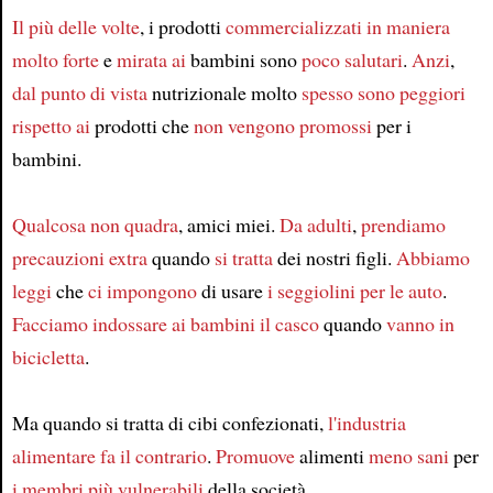
Article
Il più delle volte
, i prodotti
commercializzati
in maniera
molto forte
e
mirata ai
bambini sono
poco salutari
.
Anzi
,
dal punto di vista
nutrizionale molto
spesso
sono peggiori
rispetto ai
prodotti che
non vengono promossi
per i
bambini.
Qualcosa non quadra
, amici miei.
Da adulti
,
prendiamo
precauzioni extra
quando
si tratta
dei nostri figli.
Abbiamo
leggi
che
ci impongono
di usare
i seggiolini per le auto
.
Facciamo indossare ai bambini
il casco
quando
vanno in
bicicletta
.
Ma quando si tratta di cibi confezionati,
l'industria
alimentare
fa il contrario
.
Promuove
alimenti
meno sani
per
i membri più vulnerabili
della società.