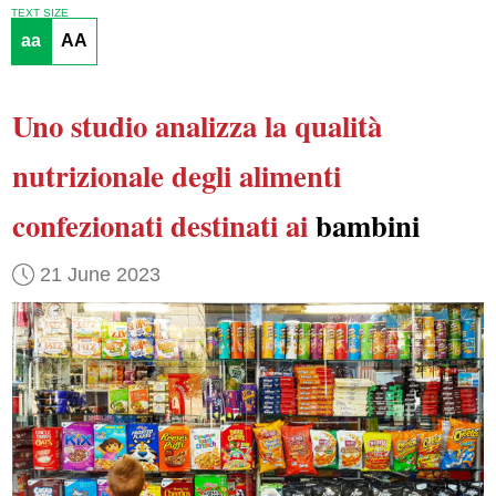
TEXT SIZE
aa
AA
Uno studio analizza
la qualità
nutrizionale
degli alimenti
confezionati
destinati ai
bambini
21 June 2023