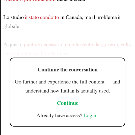
Lo studio
è stato condotto
in Canada, ma il problema è
globale
A questo
punto
è necessario
un intervento dei governi
,
volto
a
regolamentare
il modo
in cui
Continue the conversation
Go further and experience the full content — and
understand how Italian is actually used.
Continue
Already have access?
Log in
.