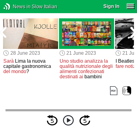
Sign In
News in Slow Italian
28 June 2023
21 June 2023
21 Ju
Sarà
Lima la nuova
Uno studio analizza
la
I Beatles
capitale gastronomica
qualità nutrizionale
degli
fare notiz
n
del mondo
?
alimenti confezionati
destinati ai
bambini