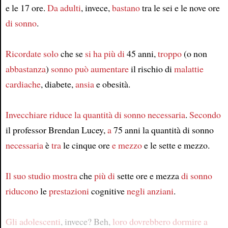
e le 17 ore.
Da adulti
, invece,
bastano
tra le sei e le nove ore
di sonno
.
Ricordate solo
che se
si ha
più di
45 anni,
troppo
(o non
abbastanza
)
sonno
può aumentare
il rischio di
malattie
cardiache
, diabete,
ansia
e obesità.
Invecchiare
riduce
la quantità
di sonno
necessaria
.
Secondo
il professor Brendan Lucey,
a
75 anni la quantità di sonno
necessaria
è
tra
le cinque ore
e mezzo
e le sette e mezzo.
Il suo studio
mostra
che
più di
sette ore e mezza
di sonno
riducono
le
prestazioni
cognitive
negli anziani
.
Gli adolescenti
, invece? Beh,
loro dovrebbero dormire
a