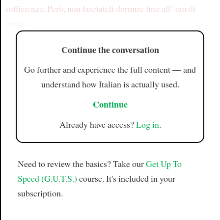
sufficienza
.
Però
,
non lasciateli
dormire
fino all’
ora di
pranzo
.
Continue the conversation
Go further and experience the full content — and
understand how Italian is actually used.
Continue
Already have access?
Log in
.
Need to review the basics? Take our
Get Up To
Speed (G.U.T.S.)
course. It's included in your
subscription.