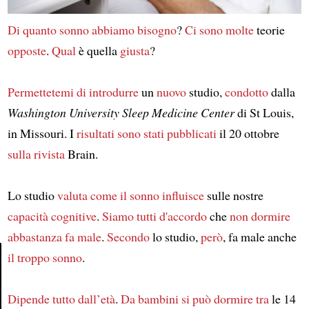
Di quanto
sonno
abbiamo bisogno
?
Ci sono
molte
teorie
opposte
.
Qual
è quella
giusta
?
Permettetemi di
introdurre
un
nuovo
studio,
condotto
dalla
Washington University Sleep Medicine Center
di St Louis,
in Missouri. I
risultati
sono stati pubblicati
il 20 ottobre
sulla rivista
Brain.
Lo studio
valuta
come
il sonno
influisce
sulle nostre
capacità cognitive
.
Siamo tutti d'accordo
che
non dormire
abbastanza
fa male
.
Secondo
lo studio,
però
, fa male anche
il troppo sonno
.
Article
Dipende
tutto
dall’età
.
Da bambini
si può dormire
tra
le 14