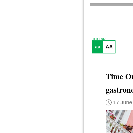
TEXT SIZE
aa
AA
Time Ou
gastron
17 June