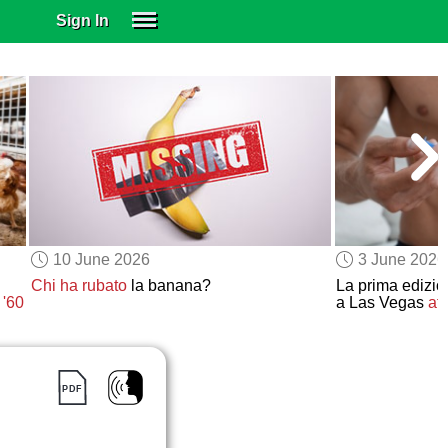
Sign In
SIGN IN
SUBSCRIBE
EDUCATIONAL LICENSES
GIFT CARDS
OTHER LANGUAGES
ABOUT US
ALEXA
10 June 2026
3 June 2026
ADJUST COLORS
Chi ha rubato
la banana?
La prima edizi
 '60
a Las Vegas
att