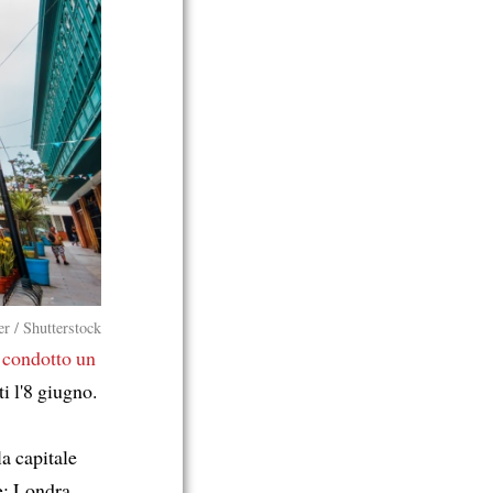
 / Shutterstock
 condotto un
ti l'8 giugno.
a capitale
e: Londra,