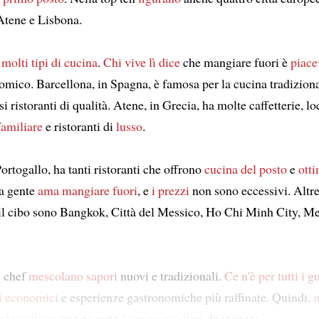
Atene e Lisbona.
e
molti tipi di cucina
.
Chi vive lì dice
che mangiare fuori è
piace
mico. Barcellona, in Spagna, è famosa per la cucina tradiziona
i ristoranti di qualità. Atene, in Grecia, ha molte caffetterie, lo
amiliare
e ristoranti di
lusso
.
ortogallo, ha tanti ristoranti che offrono
cucina del posto
e
ott
La gente
ama mangiare fuori
, e
i prezzi
non sono eccessivi. Altre 
 il cibo sono Bangkok, Città del Messico, Ho Chi Minh City, M
i chef
mescolano
sapori
nuovi e tradizionali.
Ce n'è per tutti i gu
ti economici
e esperienze gastronomiche più raffinate. Quindi,
n
re
le valigie
: queste sono
le mete migliori
da visitare