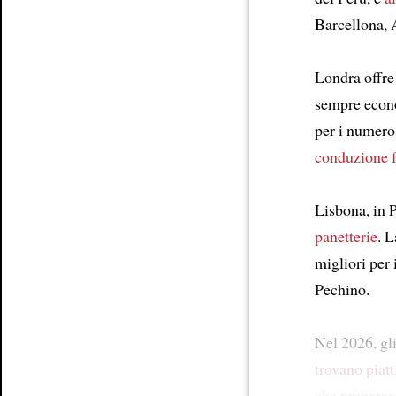
Barcellona, 
Londra offr
sempre econo
per i numeros
conduzione f
Lisbona, in P
panetterie
. 
migliori per
Pechino.
Nel 2026, gl
trovano
piat
che
prepara