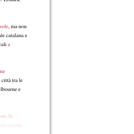
vole
, ma non
le catalana e
cali
a
ime
città tra le
elbourne e
sti
.
Si
on ci resta