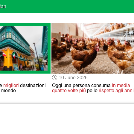
ian
10 June 2026
le
migliori
destinazioni
Oggi una persona consuma
in media
l mondo
quattro volte più
pollo
rispetto agli anni