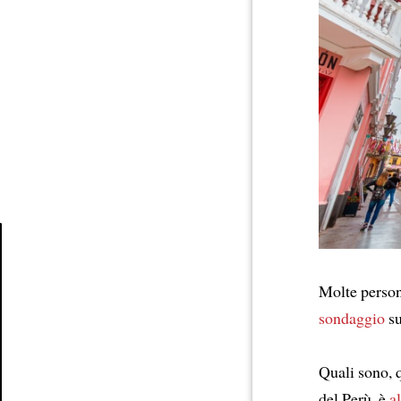
Article
Molte perso
sondaggio
s
Quali sono, 
del Perù, è
a