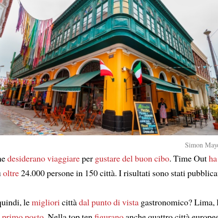
Simon Mayer
ne
desiderano viaggiare
per
gustare del buon cibo
. Time Out
ha
u
oltre
24.000 persone in 150 città. I risultati sono stati pubblica
quindi, le
migliori
città
dal punto di vista
gastronomico? Lima, l
l primo posto
. Nella top ten
figurano
anche quattro città europe