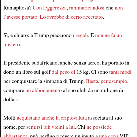
Article
Ramaphosa?
Con leggerezza
,
rammaricandosi
che
non
l’avesse portato
.
Lo avrebbe di certo accettato
.
Sì, è chiaro: a Trump piacciono
i regali
. E
non ne fa un
mistero
.
Il presidente sudafricano, anche senza aereo, ha portato in
dono un libro sul golf
dal peso di
15 kg. Ci sono
tanti modi
per conquistare la simpatia di Trump.
Basta
,
per esempio
,
comprare
un abbonamento
al suo club da un milione di
dollari.
Molti
acquistano anche
la criptovaluta
associata al suo
nome, per
sentirsi più vicini a lui
. Chi
ne possiede
abbastanza
, può perfino ricevere un invito a
una cena
VIP.