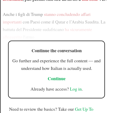
Anche i figli di Trump
stanno concludendo affari
importanti
con Paesi come il Qatar e l’Arabia Saudita. La
battuta del Presidente sudafricano
ha sicuramente
alleggerito
l'atmo
Continue the conversation
Go further and experience the full content — and
understand how Italian is actually used.
Continue
Already have access?
Log in
.
Need to review the basics? Take our
Get Up To