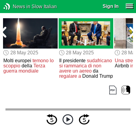
Sign In
News in Slow Italian
28 May 2025
28 May 2025
28 Ma
Molti europei
temono
lo
Il presidente
sudafricano
Una stret
scoppio
della
Terza
si rammarica di non
Airbnb
in
guerra mondiale
avere
un aereo
da
regalare a
Donald Trump