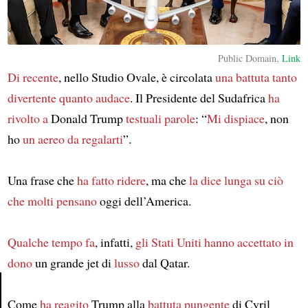
Public Domain,
Link
Di recente
, nello Studio Ovale, è circolata
una battuta
tanto
divertente quanto audace
. Il Presidente del Sudafrica
ha
rivolto a
Donald Trump
testuali parole
: “
Mi dispiace
, non
ho
un aereo da regalarti
”.
Una frase che
ha fatto ridere
, ma che
la dice lunga su
ciò
che molti pensano
oggi dell’America.
Qualche tempo fa
, infatti,
gli Stati Uniti
hanno accettato in
dono
un grande jet di
lusso
dal Qatar.
Come
ha reagito
Trump alla
battuta pungente
di Cyril