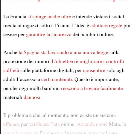
La Francia
si spinge anche oltre
e intende vietare i social
media ai ragazzi sotto i 15 anni. L’idea è
adottare regole
più
severe per
garantire la sicurezza
dei bambini online.
Anche
la Spagna
sta lavorando a
una nuova legge
sulla
protezione dei minori.
L’obiettivo è migliorare
i controlli
sull’età
sulle piattaforme digitali, per
consentire
solo agli
adulti l’accesso a
certi contenuti
. Questo è importante,
perché oggi molti bambini
riescono a
trovare facilmente
materiali
dannosi
.
Il problema è che, al momento, non esiste un sistema
efficace
per
verificare l’età
online.
Aziende come
Meta,
la
società madre di
Facebook e Instagram, non vogliono