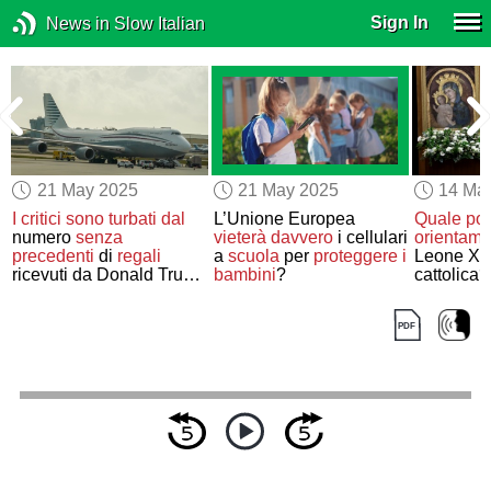
Sign In
News in Slow Italian
21 May 2025
21 May 2025
14 Ma
u
I critici sono turbati dal
L’Unione Europea
Quale poli
numero
senza
vieterà davvero
i cellulari
orientame
precedenti
di
regali
a
scuola
per
proteggere i
Leone XIV
ricevuti da Donald Trump
bambini
?
cattolica?
da parte di paesi
stranieri
.