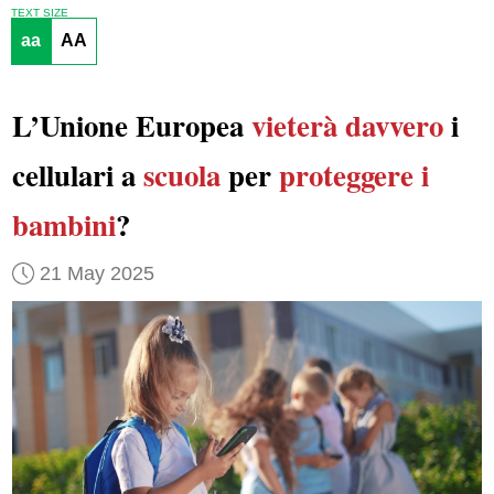
TEXT SIZE
aa
AA
L’Unione Europea
vieterà davvero
i
cellulari a
scuola
per
proteggere i
bambini
?
21 May 2025