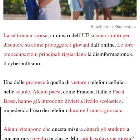
ibragimova / Shutterstock
La settimana scorsa
, i ministri dell’UE
si sono riuniti per
discutere su
come proteggere
i giovani
dall’online.
Le loro
preoccupazioni principali
riguardano
la disinformazione e
il cyberbullismo.
Una delle
proposte
è quella di
vietare
i telefoni cellulari
nelle
scuole
.
Alcuni paesi
, come Francia, Italia e
Paesi
Bassi
,
hanno già introdotto divieti
a
livello scolastico
,
impedendo l’uso dei telefoni
durante l’intera giornata
.
Article
Alcuni ritengono che
questa misura
aiuterà
gli studenti
a
concentrarsi
meglio
in classe. Ma
sarà la soluzione giusta
?