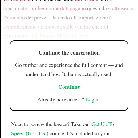
consumatori di beni importati
pagano
questi dazi
attraverso
l'aumento
dei prezzi. Un dazio all’importazione
è
semplicemente un'imposta sulle vendite
che noi
consumatori
paghiamo
. Ma
non è tutto
.
Continue the conversation
Go further and experience the full content — and
understand how Italian is actually used.
Continue
Already have access?
Log in
.
Need to review the basics? Take our
Get Up To
Speed (G.U.T.S.)
course. It's included in your