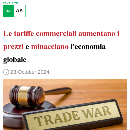
TEXT SIZE
aa
AA
Le tariffe commerciali
aumentano i
prezzi
e
minacciano
l'economia
globale
23 October 2024