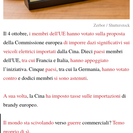
Zerbor / Shutterstock
Il 4 ottobre,
i membri dell'UE
hanno votato sulla proposta
della Commissione europea
di imporre dazi significativi
sui
veicoli elettrici importati
dalla Cina. Dieci
paesi
membri
dell'UE,
tra cui
Francia e Italia,
hanno appoggiato
l’iniziativa. Cinque
paesi
, tra cui la Germania,
hanno votato
contro
e dodici membri
si sono astenuti
.
A sua volta
, la Cina
ha imposto tasse
sulle importazioni
di
brandy europeo.
Il mondo sta scivolando
verso
guerre
commerciali?
Temo
proprio di sì
.
Article