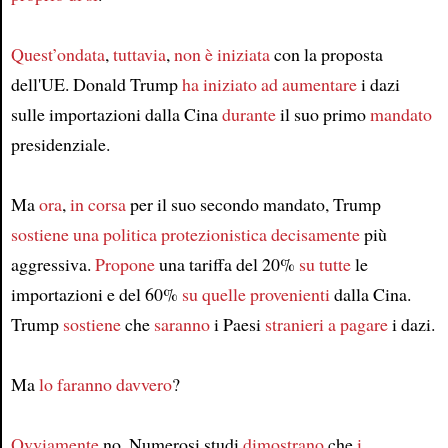
Quest’ondata
,
tuttavia
,
non è iniziata
con la proposta
dell'UE. Donald Trump
ha iniziato ad aumentare
i dazi
sulle importazioni dalla Cina
durante
il suo primo
mandato
presidenziale.
Ma
ora
,
in corsa
per il suo secondo mandato, Trump
sostiene una politica protezionistica
decisamente
più
aggressiva.
Propone
una tariffa del 20%
su tutte
le
importazioni e del 60%
su quelle provenienti
dalla Cina.
Trump
sostiene
che
saranno
i Paesi
stranieri
a pagare
i dazi.
Ma
lo faranno davvero
?
Ovviamente
no. Numerosi studi
dimostrano
che
i