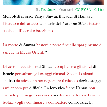
By
Dee Soulza
-
Own work
,
CC BY-SA 4.0
,
Link
Mercoledì scorso, Yahya Sinwar, il leader di Hamas e
l’ideatore dell'attacco
a Israele del 7 ottobre 2023,
è stato
ucciso
dall'esercito israeliano
.
La morte
di Sinwar
basterà a porre fine
allo spargimento di
sangue
in Medio Oriente
?
Di certo
,
l'uccisione
di Sinwar
complicherà gli sforzi
di
Israele
per salvare
gli ostaggi rimasti
.
Secondo alcuni
analisti
da adesso in poi
negoziare il rilascio
degli ostaggi
sarà ancora più
difficile. La loro idea
è
che Hamas
non
essendo più un gruppo coeso
ma
diviso
in diverse fazioni
Article
isolate
voglia continuare a combattere
contro Israele.