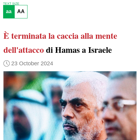
TEXT SIZE
aa
AA
È terminata
la caccia
alla mente
dell'attacco
di Hamas a Israele
23 October 2024