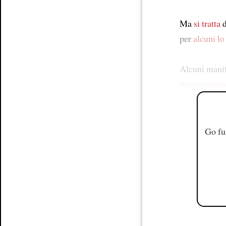
Ma
si tratta
d
per
alcuni
lo
Alcuni manif
preoccupano
Go fu