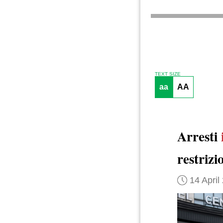
TEXT SIZE
aa
AA
Arresti
restrizi
14 April