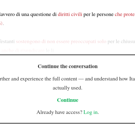
avvero di una questione di
diritti civili
per le persone
che
prote
 è
.
estanti
sostengono
di non essere preoccupati solo
per le chius
 anche
di rivendicare
le li
Continue the conversation
rther and experience the full content — and understand how Ital
actually used.
Continue
Already have access?
Log in
.