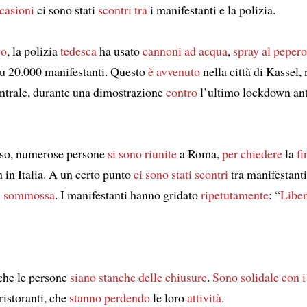
ccasioni
ci sono stati
scontri
tra
i manifestanti e la polizia.
so
, la polizia
tedesca
ha usato
cannoni ad acqua
,
spray al peper
u 20.000 manifestanti. Questo
è avvenuto
nella città di Kassel, 
trale, durante una dimostrazione
contro
l’ultimo lockdown ant
rso, numerose persone
si sono riunite
a Roma,
per chiedere
la
fi
 in Italia. A un certo punto
ci sono stati
scontri
tra manifestant
ti sommossa
. I manifestanti hanno gridato
ripetutamente
: “
Liber
he le persone
siano stanche
delle chiusure
.
Sono solidale
con i
 ristoranti, che
stanno perdendo
le loro
attività
.