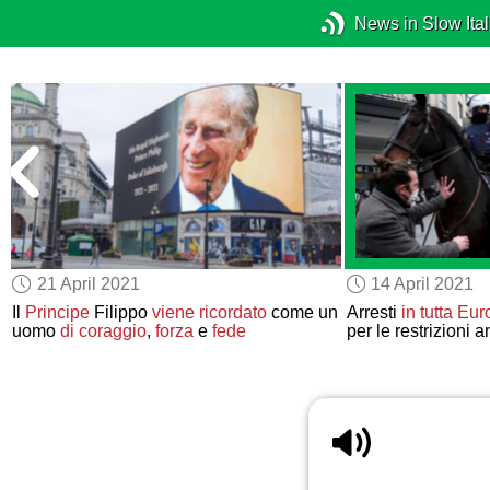
News in Slow Ital
21 April 2021
14 April 2021
n
Il
Principe
Filippo
viene ricordato
come un
Arresti
in tutta Eu
uomo
di coraggio
,
forza
e
fede
per le restrizioni a