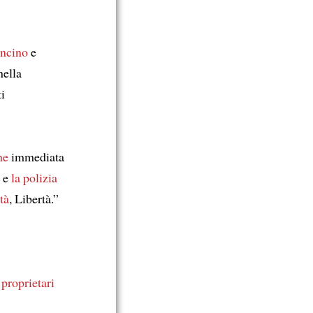
oncino
e
nella
i
ne
immediata
i e
la polizia
tà
, Libertà.”
 proprietari