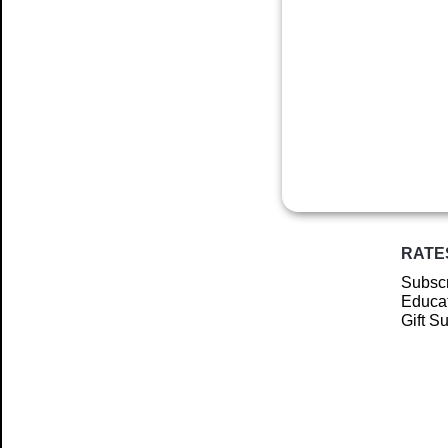
RATE
Subscr
Educat
Gift S