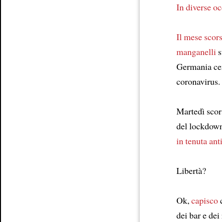
In diverse o
Il mese scor
manganelli
s
Germania cen
coronavirus.
Martedì sco
del lockdown
in tenuta an
Libertà?
Ok,
capisco
c
dei bar e dei