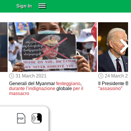
Sign In
SIGN IN
SUBSCRIBE
EDUCATIONAL LICENSES
GIFT CARDS
OTHER LANGUAGES
ABOUT US
ALEXA
31 March 2021
24 March 2
ADJUST COLORS
Generali del Myanmar
festeggiano
,
Il Presidente B
durante l’indignazione
globale
per il
“assassino”
massacro