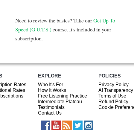
Need to review the basics? Take our
Get Up To
Speed (G.U.T.S.)
course. It's included in your
subscription.
S
EXPLORE
POLICIES
iption Rates
Who It's For
Privacy Policy
ional Rates
How It Works
AI Transparency
ubscriptions
Free Listening Practice
Terms of Use
Intermediate Plateau
Refund Policy
Testimonials
Cookie Preferen
Contact Us