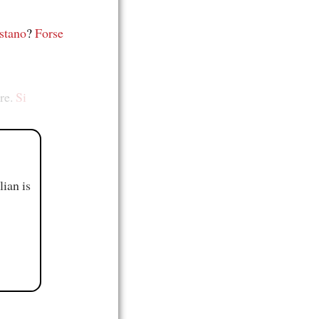
stano
?
Forse
ure.
Si
ian is