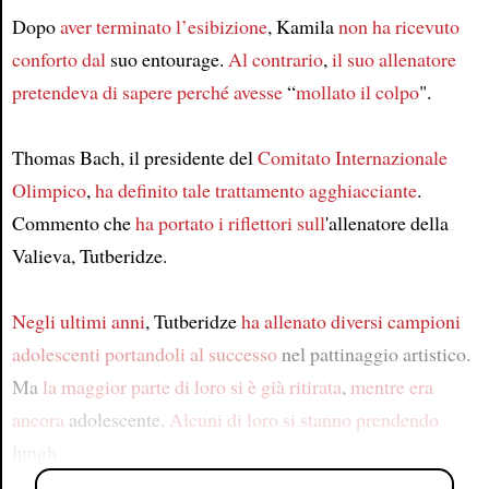
Dopo
aver terminato
l’esibizione
, Kamila
non ha ricevuto
conforto dal
suo entourage.
Al contrario
,
il suo allenatore
pretendeva di sapere
perché avesse
“
mollato il colpo
".
Thomas Bach, il presidente del
Comitato Internazionale
Olimpico
,
ha definito
tale trattamento
agghiacciante
.
Commento che
ha portato i riflettori sull
'allenatore della
Valieva, Tutberidze.
Negli ultimi anni
, Tutberidze
ha allenato
diversi campioni
adolescenti
portandoli al successo
nel pattinaggio artistico.
Ma
la maggior parte di loro si è già ritirata
,
mentre era
ancora
adolescente.
Alcuni di loro
si stanno prendendo
lungh