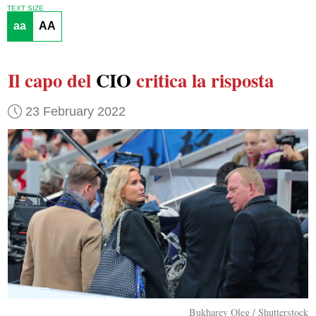
TEXT SIZE
aa
AA
Il capo del
CIO
critica
la risposta
23 February 2022
Bukharev Oleg / Shutterstock