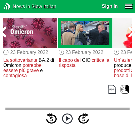
Sign In
News in Slow Italian
23 February 2022
23 February 2022
23 Feb
La sottovariante
BA.2 di
Il capo del
CIO
critica
la
Un’aziend
Omicron
potrebbe
risposta
produce
essere
più grave
e
prodotti a
contagiosa
base di l