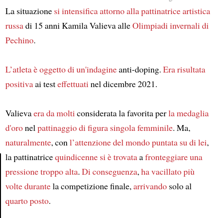
La situazione
si intensifica
attorno alla
pattinatrice artistica
russa
di 15 anni Kamila Valieva alle
Olimpiadi invernali di
Pechino
.
L’atleta
è oggetto di
un'indagine
anti-doping.
Era risultata
positiva
ai test
effettuati
nel dicembre 2021.
Valieva
era
da molti
considerata la favorita per
la medaglia
d'oro
nel
pattinaggio di figura singola femminile
. Ma,
naturalmente
, con
l’attenzione del mondo
puntata su di lei
,
la pattinatrice
quindicenne
si è trovata
a
fronteggiare
una
pressione
troppo alta
.
Di conseguenza
,
ha vacillato più
Article
volte
durante
la competizione finale,
arrivando
solo al
quarto posto
.