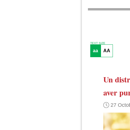
TEXT SIZE
aa
AA
Un distr
aver pu
27 Octo