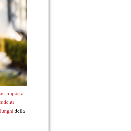
ver imposto
studenti
 lunghi
della