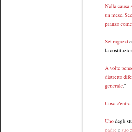
Nella causa
un mese
.
Sec
pranzo
come
Sei
ragazzi
e
la costituzio
A volte
pens
distretto
dif
generale
."
Cosa
c'entra
Uno
degli st
padre
e
suo 