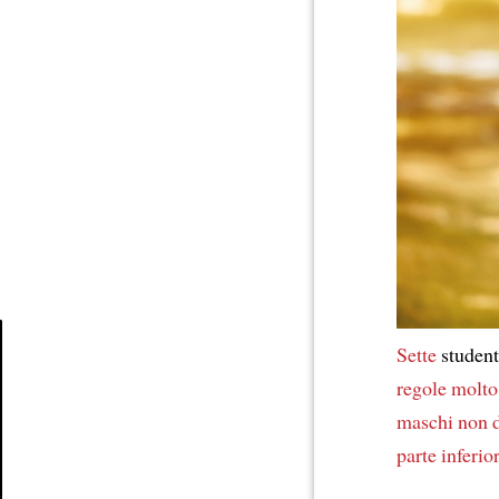
Sette
studen
regole
molto
Article
maschi
non 
parte inferio