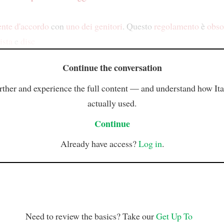
nte d'accordo
con
uno
dei genitori
. Questo
regolamento
è
obso
ista
e
disc
Continue the conversation
rther and experience the full content — and understand how Ital
actually used.
Continue
Already have access?
Log in
.
Need to review the basics? Take our
Get Up To