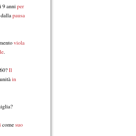
i 9 anni
per
 dalla
pausa
amento
viola
le
.
'60?
Il
unità
in
miglia?
i
come
suo