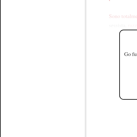
Sono totalme
sessista,
razz
Go fu