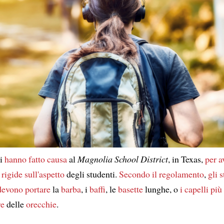
ti
hanno fatto causa
al
Magnolia School District
, in Texas,
per a
 rigide
sull'aspetto
degli studenti.
Secondo il regolamento
,
gli 
devono
portare
la
barba
, i
baffi
, le
basette
lunghe, o
i capelli
più
re
delle
orecchie
.