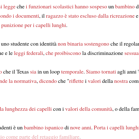
si legge
che
i funzionari scolastici
hanno sospeso
un
bambino
d
ondo i documenti
, il
ragazzo
è stato escluso
dalla ricreazione
e
 punizione
per i capelli lunghi
.
 uno studente con identità
non binaria
sostengono
che il regol
ne e le
leggi federali
,
che proibiscono
la discriminazione
sessua
o
che il Texas
sia
in un loop
temporale
.
Siamo tornati
agli anni 
ende
la normativa
,
dicendo
che "
riflette
i
valori
della
nostra
com
la lunghezza dei capelli
con i
valori
della comunità
, o della fa
udenti è un
bambino
ispanico
di
nove anni
.
Porta
i capelli lungh
zio
come parte
del retaggio familiare
.