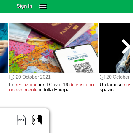
Sign In
SIGN IN
SUBSCRIBE
EDUCATIONAL LICENSES
GIFT CARDS
OTHER LANGUAGES
ABOUT US
ALEXA
20 October 2021
20 October 
ADJUST COLORS
Le
restrizioni
per il Covid-19
differiscono
Un famoso
nov
notevolmente
in tutta Europa
spazio