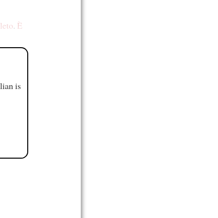
leto
.
È
ian is