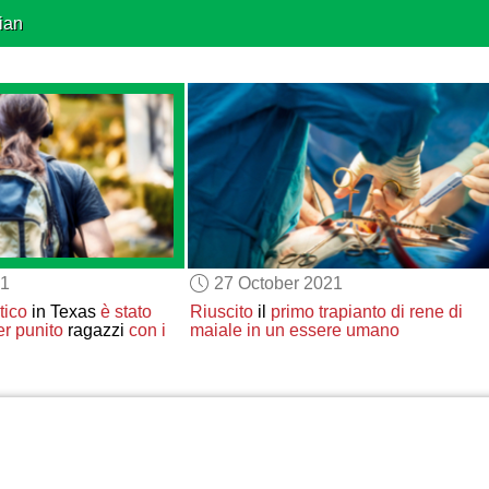
ian
21
27 October 2021
tico
in Texas
è stato
Riuscito
il
primo
trapianto
di rene
di
er punito
ragazzi
con i
maiale
in un essere umano