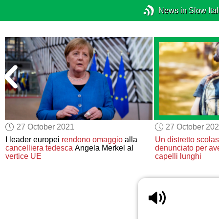
News in Slow Ital
27 October 2021
27 October 20
I leader europei
rendono omaggio
alla
Un distretto scolas
cancelliera
tedesca
Angela Merkel al
denunciato
per av
vertice UE
capelli lunghi