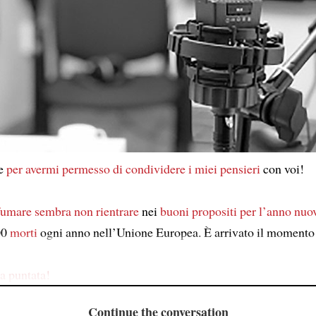
ie
per avermi permesso di condividere
i miei pensieri
con voi!
fumare
sembra non rientrare
nei
buoni propositi per l’anno nuo
00
morti
ogni anno nell’Unione Europea. È arrivato il momento
a puntata!
Continue the conversation