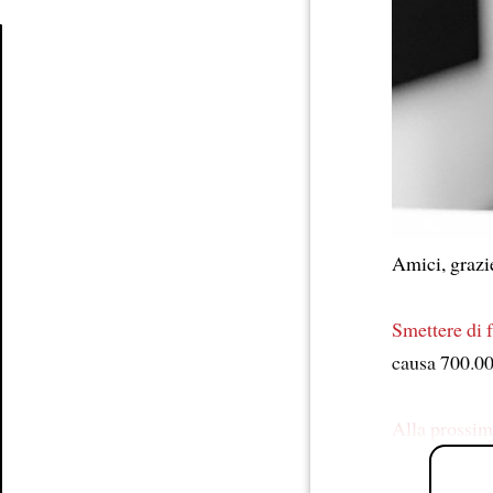
Article
Amici, graz
Smettere di 
causa 700.0
Alla prossim