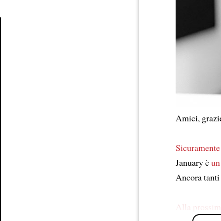
Article
Amici, graz
Sicuramente
January è
un
Ancora tanti
Alla prossim