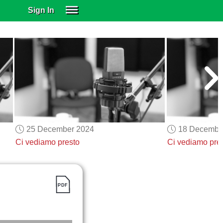
Sign In
SIGN IN
SUBSCRIBE
EDUCATIONAL LICENSES
GIFT CARDS
OTHER LANGUAGES
ABOUT US
ALEXA
25 December 2024
18 Decembe
ADJUST COLORS
Ci vediamo presto
Ci vediamo pre