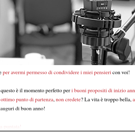
ie
per avermi permesso di condividere
i miei pensieri
con voi!
questo è il momento perfetto per
i buoni propositi di inizio an
 ottimo punto di partenza
,
non credete
? La vita è troppo bella,
a
 auguri di buon anno!
a puntata!