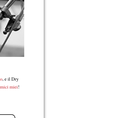
no
, e il Dry
mici miei
!