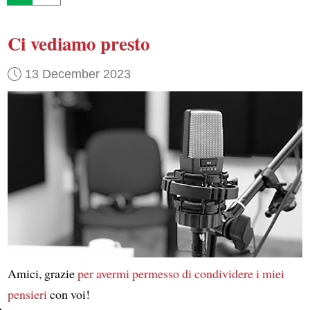
Ci vediamo presto
13 December 2023
Amici, grazie
per avermi permesso di condividere
i miei
pensieri
con voi!