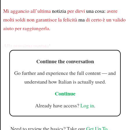
Mi aggancio
all’ultima
notizia
per dirvi
una cosa:
avere
Article
molti soldi
non garantisce la felicità
ma
di certo
è un valido
aiuto
per raggiungerla
.
Alla prossima puntata!
Continue the conversation
Go further and experience the full content — and
understand how Italian is actually used.
Continue
Already have access?
Log in
.
Need to review the basics? Take our
Get Up To