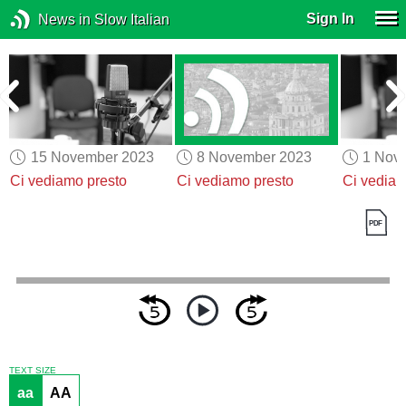
Sign In
News in Slow Italian
15 November 2023
8 November 2023
1 Nov
Ci vediamo presto
Ci vediamo presto
Ci vediam
TEXT SIZE
aa
AA