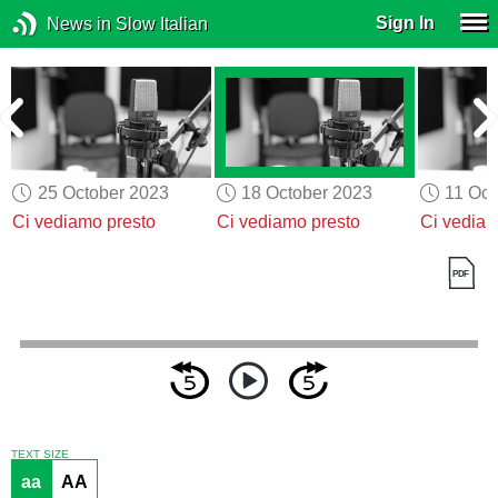
Sign In
News in Slow Italian
25 October 2023
18 October 2023
11 Oct
Ci vediamo presto
Ci vediamo presto
Ci vediam
TEXT SIZE
aa
AA