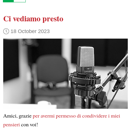
Ci vediamo presto
18 October 2023
Amici, grazie
per avermi permesso di condividere
i miei
pensieri
con voi!