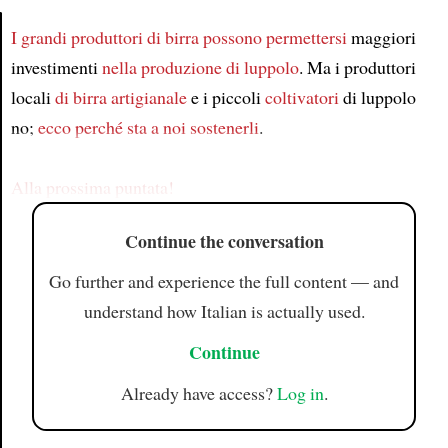
I grandi produttori di birra
possono permettersi
maggiori
investimenti
nella produzione di luppolo
. Ma i produttori
Article
locali
di birra artigianale
e i piccoli
coltivatori
di luppolo
no;
ecco perché
sta a noi
sostenerli
.
Alla prossima puntata!
Continue the conversation
Go further and experience the full content — and
understand how Italian is actually used.
Continue
Already have access?
Log in
.