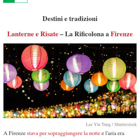
Destini e tradizioni
Lanterne e Risate
– La Rificolona a
Firenze
Lee Yiu Tung / Shutterstock
A Firenze
stava per sopraggiungere la notte
e l'aria era