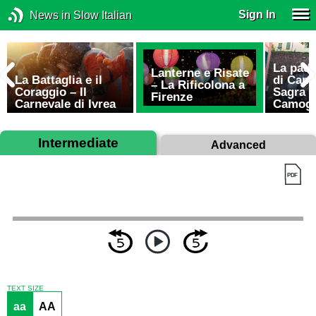
Sign In
News in Slow Italian
La padel
Lanterne e Risate
La Battaglia e il
di Camo
– La Rificolona a
Coraggio – Il
Sagra d
Firenze
Carnevale di Ivrea
Camogl
Intermediate
Advanced
TEXT SIZE
aa
AA