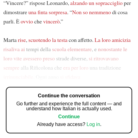
“Vincere?” rispose Leonardo,
alzando un sopracciglio
per
dimostrare
una finta sorpresa
. “
Non so nemmeno
di cosa
parli. È
ovvio
che
vincerò
.”
Marta
rise
,
scuotendo la testa
con affetto.
La loro amicizia
risaliva ai
tempi della
scuola elementare
, e
nonostante
le
loro vite avessero preso
strade diverse,
si ritrovavano
sempre
alla Rificolona che
era per loro
una tradizione
irrinunciabile
. Ogni anno
si sfidava
Continue the conversation
Go further and experience the full content — and
understand how Italian is actually used.
Continue
Already have access?
Log in
.