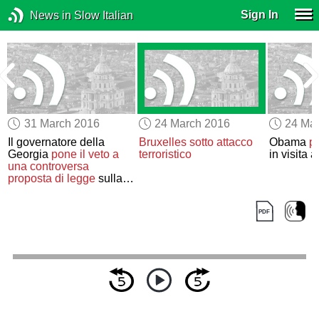
Sign In
News in Slow Italian
31 March 2016
24 March 2016
24 Ma
Il governatore della
Bruxelles sotto attacco
Obama
pe
o
Georgia
pone il veto a
terroristico
in visita 
una controversa
proposta di legge
sulla
“libertà religiosa”