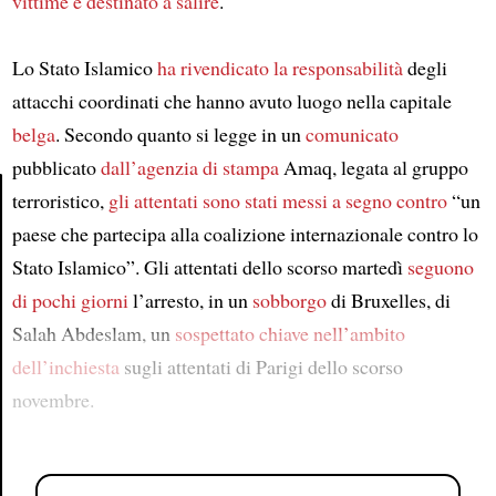
vittime
è destinato a salire
.
Lo Stato Islamico
ha rivendicato la responsabilità
degli
attacchi coordinati che hanno avuto luogo nella capitale
belga
. Secondo quanto si legge in un
comunicato
pubblicato
dall’agenzia di stampa
Amaq, legata al gruppo
terroristico,
gli attentati sono stati messi a segno
contro
“un
paese che partecipa alla coalizione internazionale contro lo
Article
Stato Islamico”. Gli attentati dello scorso martedì
seguono
di pochi giorni
l’arresto, in un
sobborgo
di Bruxelles, di
Salah Abdeslam, un
sospettato chiave
nell’ambito
dell’inchiesta
sugli attentati di Parigi dello scorso
novembre.