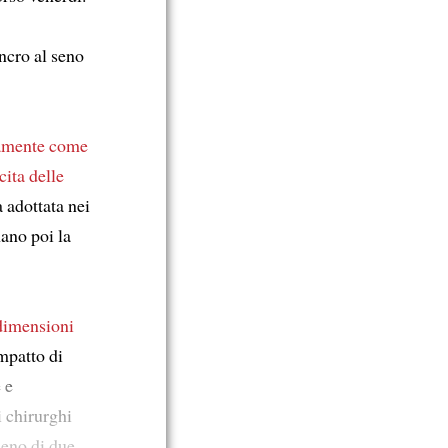
ancro al seno
vamente come
cita delle
a adottata nei
ano poi la
dimensioni
impatto di
 e
i chirurghi
meno di due