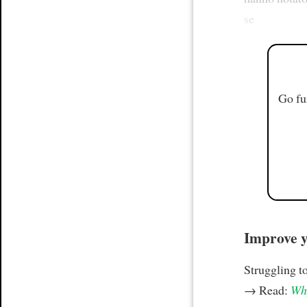
se
Go fu
Improve yo
Struggling t
→ Read:
Why