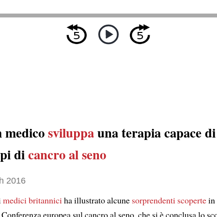
m medico
sviluppa
una terapia capace di
ipi di
cancro al seno
h 2016
i
medici britannici
ha illustrato alcune
sorprendenti scoperte
in
Conferenza europea sul cancro al seno, che si è conclusa lo sc