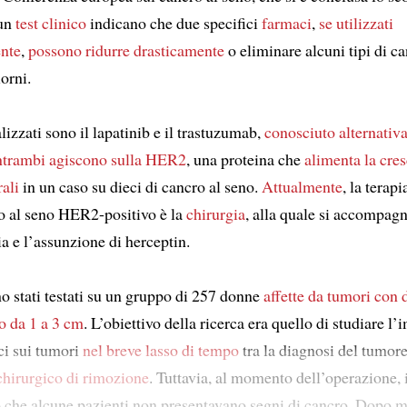
 un
test clinico
indicano che due specifici
farmaci
,
se utilizzati
nte
,
possono ridurre drasticamente
o eliminare alcuni tipi di c
iorni.
lizzati sono il lapatinib e il trastuzumab,
conosciuto alternati
trambi agiscono sulla HER2
, una proteina che
alimenta
la cres
ali
in un caso su dieci di cancro al seno.
Attualmente
, la terapi
ro al seno HER2-positivo è la
chirurgia
, alla quale si accompagn
a e l’assunzione di herceptin.
o stati testati su un gruppo di 257 donne
affette da tumori
con 
o da 1 a 3 cm
. L’obiettivo della ricerca era quello di studiare l’
ci sui tumori
nel breve lasso di tempo
tra la diagnosi del tumore
 chirurgico di rimozione
. Tuttavia, al momento dell’operazione, 
 che alcune pazienti non presentavano segni di cancro. Dopo 