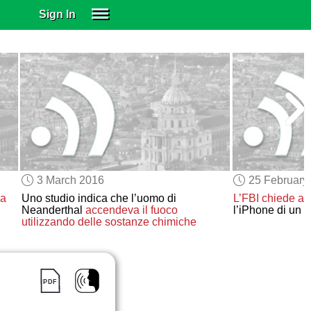
Sign In
SIGN IN
SUBSCRIBE
EDUCATIONAL LICENSES
GIFT CARDS
OTHER LANGUAGES
ABOUT US
ALEXA
3 March 2016
25 February
ADJUST COLORS
ca
Uno studio indica che l’uomo di
L’FBI chiede a
Neanderthal
accendeva il fuoco
l’iPhone di un te
utilizzando delle sostanze chimiche