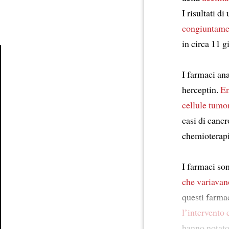
I risultati di
congiuntame
in circa 11 g
I farmaci ana
Article
herceptin.
En
cellule tumor
casi di canc
chemioterapi
I farmaci son
che variavan
questi farma
l’intervento
hanno notato