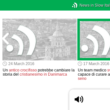
News in Slow Ital
24 March 2016
17 March 2016
Un
antico crocifisso
potrebbe cambiare la
Un team medico
s
storia del
cristianesimo
in Danimarca
capace di curare al
e
seno