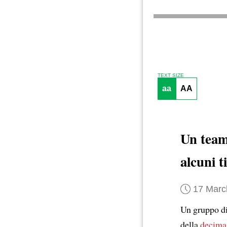
TEXT SIZE
aa
AA
Un tea
alcuni t
17 Marc
Un gruppo d
della
decima