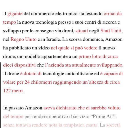
Il
gigante
del commercio elettronico sta testando
ormai da
tempo
la nuova tecnologia presso i suoi centri di ricerca e
sviluppo per le consegne via droni,
situati
negli
Stati Uniti
,
nel
Regno Unito
e in Israele. La scorsa domenica, Amazon
ha pubblicato un video
nel quale si può vedere
il nuovo
drone, un modello appartenente a un
primo lotto di circa
dieci dispositivi
che
l’azienda
sta attualmente sviluppando
.
Il drone
è dotato di
tecnologie anticollisione ed
è capace di
Article
volare per 24 chilometri
raggiungendo un’altezza di circa
122 metri
.
In passato Amazon
aveva dichiarato
che ci sarebbe voluto
del tempo
per rendere operativo il servizio “Prime Air”,
senza tuttavia rendere nota la tempistica esatta
. La
società