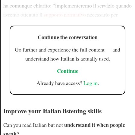
ha comunque chiarito: “implementeremo il servizio quando
avremo ottenuto il
supporto normativo
necessario per
Continue the conversation
Go further and experience the full content — and
understand how Italian is actually used.
Continue
Already have access?
Log in
.
Improve your Italian listening skills
understand it when people
Can you read Italian but not
speak
?