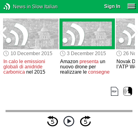
Sign In
News in Slow Italian
10 December 2015
3 December 2015
26 No
In calo le emissioni
Amazon
presenta
un
Novak Dj
globali di anidride
nuovo drone per
l’ATP Wor
carbonica
nel 2015
realizzare le
consegne