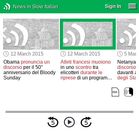
Sign In
News in Slow Italian
12 March 2015
12 March 2015
5 Mar
e
Obama
pronuncia un
Atleti francesi
muoiono
Netanya
discorso
per il 50°
in uno
scontro
tra
discorso
a
anniversario del Bloody
elicotteri
durante le
davanti a
Sunday
riprese
di un programma
degli Stati
televisivo