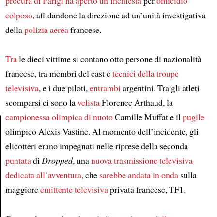
procura di Parigi
ha aperto un’inchiesta
per
omicidio
colposo
, affidandone la direzione ad un’unità investigativa
della
polizia aerea
francese.
Tra
le dieci vittime si contano otto persone di nazionalità
francese, tra membri del cast e
tecnici della troupe
televisiva
, e i due piloti,
entrambi
argentini. Tra gli atleti
scomparsi ci sono la
velista
Florence Arthaud, la
campionessa olimpica di nuoto
Camille Muffat e il
pugile
olimpico Alexis Vastine. Al momento dell’incidente, gli
Article
elicotteri erano impegnati nelle riprese della seconda
puntata
di
Dropped
, una
nuova trasmissione televisiva
dedicata all’avventura
, che
sarebbe andata in onda
sulla
maggiore
emittente televisiva
privata francese, TF1.