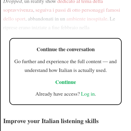
Dropped
, un reality show
dedicato al tema della
sopravvivenza
,
seguiva i passi di otto personaggi famosi
dello sport
, abbandonati in un
ambiente inospitale
. Le
riprese erano iniziate a fine febbraio nella
Continue the conversation
Go further and experience the full content — and
understand how Italian is actually used.
Continue
Already have access?
Log in
.
Improve your Italian listening skills