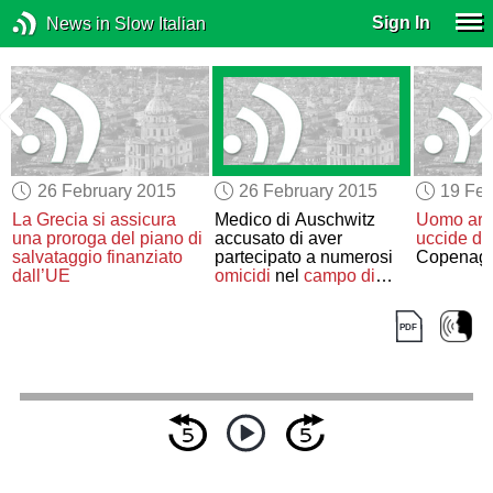
Sign In
News in Slow Italian
26 February 2015
26 February 2015
19 Feb
La Grecia
si assicura
Medico di Auschwitz
Uomo arm
una proroga del piano di
accusato di aver
uccide
du
salvataggio
finanziato
partecipato a numerosi
Copenag
dall’UE
omicidi
nel
campo di
sterminio