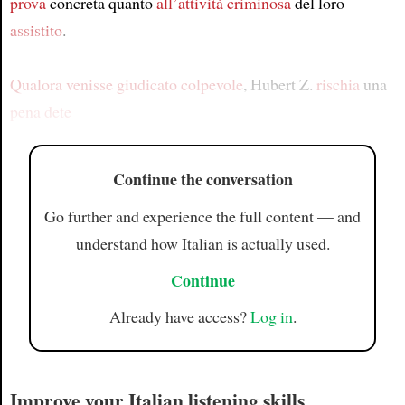
prova
concreta quanto
all’attività criminosa
del loro
assistito
.
Qualora venisse giudicato colpevole
, Hubert Z.
rischia
una
pena dete
Continue the conversation
Go further and experience the full content — and
understand how Italian is actually used.
Continue
Already have access?
Log in
.
Improve your Italian listening skills