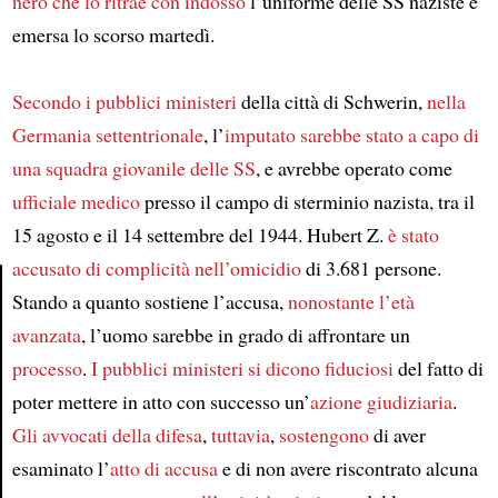
nero
che lo ritrae con indosso
l’uniforme delle SS naziste è
emersa lo scorso martedì.
Secondo i pubblici ministeri
della città di Schwerin,
nella
Germania settentrionale
, l’
imputato
sarebbe stato a capo di
una squadra giovanile delle SS
, e avrebbe operato come
ufficiale medico
presso il campo di sterminio nazista, tra il
15 agosto e il 14 settembre del 1944. Hubert Z.
è stato
accusato di complicità nell’omicidio
di 3.681 persone.
Stando a quanto sostiene l’accusa,
nonostante l’età
Article
avanzata
, l’uomo sarebbe in grado di affrontare un
processo
.
I pubblici ministeri si dicono fiduciosi
del fatto di
poter mettere in atto con successo un’
azione giudiziaria
.
Gli avvocati della difesa
,
tuttavia
,
sostengono
di aver
esaminato l’
atto di accusa
e di non avere riscontrato alcuna