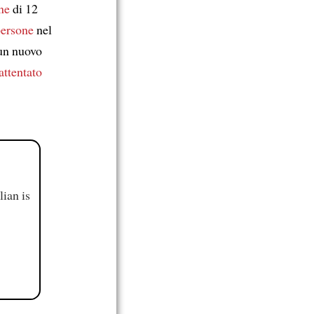
ne
di 12
persone
nel
 un nuovo
attentato
ian is