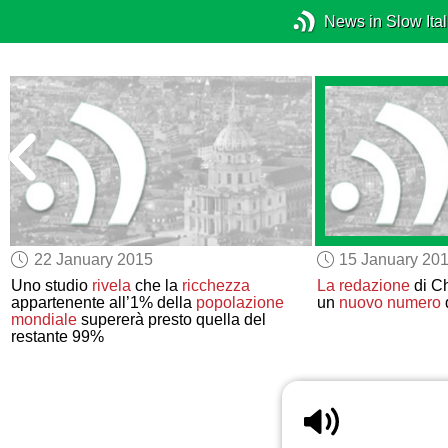
News in Slow Ital
22 January 2015
15 January 20
Uno studio
rivela
che la
ricchezza
La redazione
di Ch
appartenente all’1% della
popolazione
un
nuovo numero
mondiale
supererà presto quella del
restante 99%