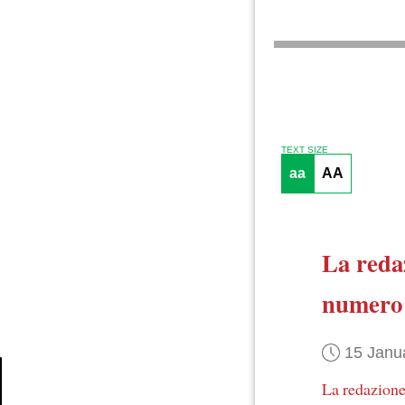
TEXT SIZE
aa
AA
La reda
numero
15 Janu
La redazion