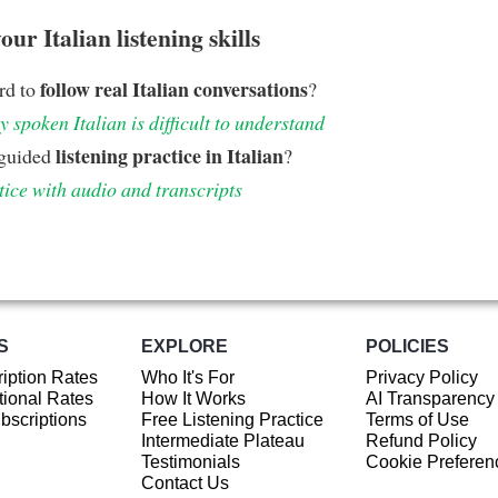
ur Italian listening skills
follow real Italian conversations
ard to
?
 spoken Italian is difficult to understand
listening practice in Italian
 guided
?
tice with audio and transcripts
S
EXPLORE
POLICIES
iption Rates
Who It's For
Privacy Policy
ional Rates
How It Works
AI Transparency
ubscriptions
Free Listening Practice
Terms of Use
Intermediate Plateau
Refund Policy
Testimonials
Cookie Preferen
Contact Us