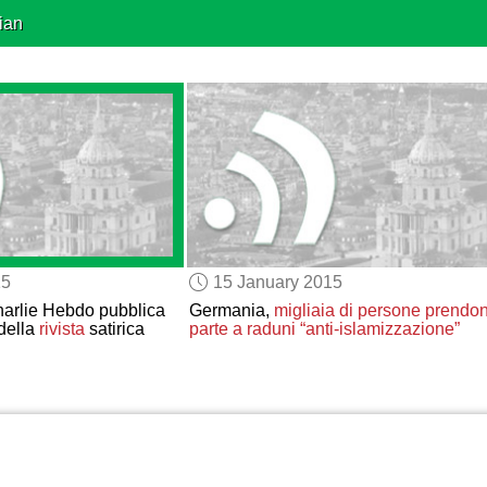
ian
15
15 January 2015
arlie Hebdo pubblica
Germania,
migliaia di persone
prendo
della
rivista
satirica
parte a raduni “anti-islamizzazione”