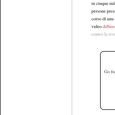
Article
in cinque mi
persone press
corso di una 
video
diffus
contro la riv
Go fu