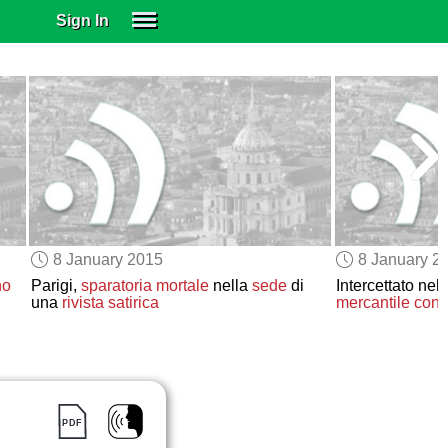
Sign In
SIGN IN
SUBSCRIBE
EDUCATIONAL LICENSES
GIFT CARDS
OTHER LANGUAGES
ABOUT US
ALEXA
8 January 2015
8 January 2
ADJUST COLORS
no
Parigi,
sparatoria mortale
nella
sede
di
Intercettato ne
una
rivista satirica
mercantile
con c