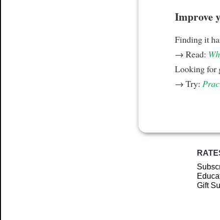
Improve yo
Finding it h
→ Read:
Why
Looking for
→ Try:
Prac
RATE
Subscr
Educat
Gift S