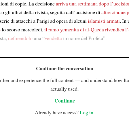
lioni di copie. La decisione
arriva
una settimana dopo
l’uccisio
o gli uffici della rivista, seguita dall’uccisione di
altre cinque 
serie di attacchi a Parigi ad opera di alcuni
islamisti armati
. In
o
lo scorso mercoledì,
il ramo yemenita di al-Qaeda
rivendica l’
ista,
definendolo
una “
vendetta
in nome del Profeta”.
Continue the conversation
rther and experience the full content — and understand how Ital
actually used.
Continue
Already have access?
Log in
.