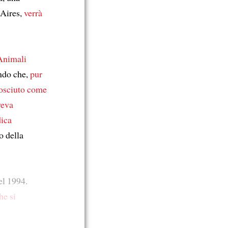
Aires,
verrà
 Animali
ndo che,
pur
nosciuto come
veva
dica
o della
l 1994.
he si