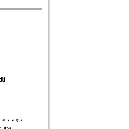
di
d un orango
a, una