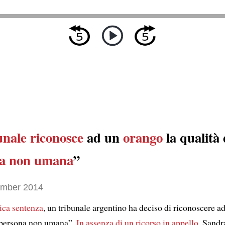
unale
riconosce
ad un
orango
la qualità 
na non umana
”
ember 2014
rica sentenza
, un tribunale argentino ha deciso di riconoscere a
 “persona non umana”.
In assenza di un ricorso in appello
, Sandr