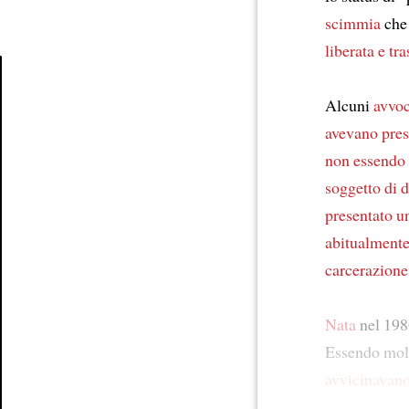
scimmia
ch
liberata
e tra
Alcuni
avvoc
Article
avevano pres
non essendo
soggetto di di
presentato un
abitualment
carcerazione
Nata
nel 198
Essendo mo
avvicinavano