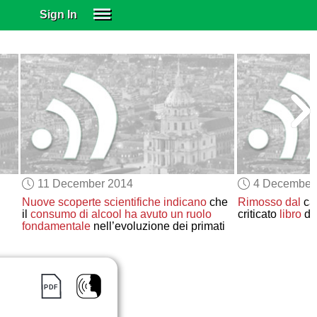
Sign In
SIGN IN
SUBSCRIBE
EDUCATIONAL LICENSES
GIFT CARDS
OTHER LANGUAGES
ABOUT US
ALEXA
11 December 2014
4 December
ADJUST COLORS
Nuove scoperte scientifiche
indicano
che
Rimosso dal
ca
il
consumo di alcool
ha avuto un ruolo
criticato
libro
di
fondamentale
nell’evoluzione dei primati