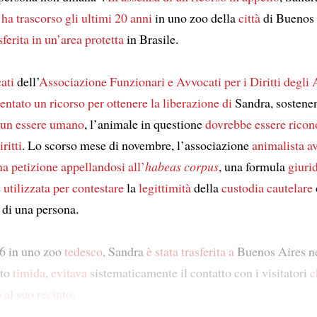
e
ha trascorso
gli ultimi 20 anni
in uno zoo della
città
di Buenos 
sferita
in un’area protetta
in Brasile.
ati
dell’
Associazione Funzionari e Avvocati per i Diritti degli
entato un ricorso
per ottenere la liberazione di
Sandra, sostene
 un essere umano
, l’animale in questione
dovrebbe essere rico
ritti
. Lo scorso mese di novembre, l’associazione
animalista
a
a petizione appellandosi all’
habeas corpus
, una formula
giuri
e
utilizzata
per contestare
la
legittimità
della
custodia cautelare
di una persona.
6 in uno zoo
tedesco
, Sandra
è stata trasferita a
Buenos Aires ne
lto
timida
,
evitava
sistematicamente il contatto con i visitatori
c
 al
suo recinto
.