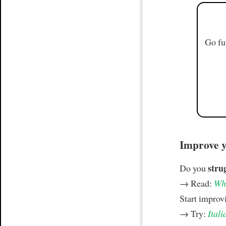
Go fu
Improve yo
stru
Do you
→ Read:
Why
Start improv
→ Try:
Itali