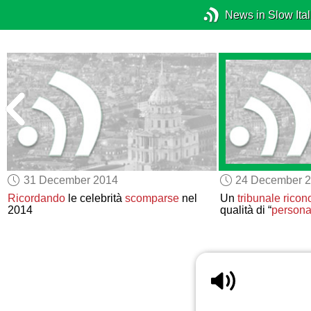
News in Slow Ital
31 December 2014
24 December 
Ricordando
le celebrità
scomparse
nel
Un
tribunale
ricon
2014
qualità di “
person