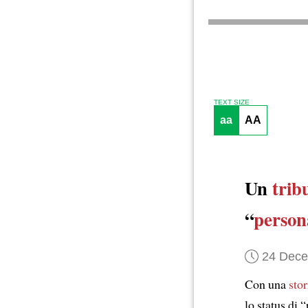
TEXT SIZE
aa
AA
Un
trib
“
perso
24 Dec
Con una
sto
lo status di