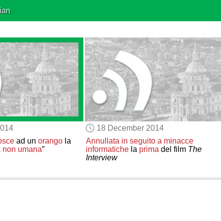
ian
2014
18 December 2014
osce
ad un
orango
la
Annullata
in seguito a minacce
a non umana
”
informatiche
la
prima
del film
The
Interview