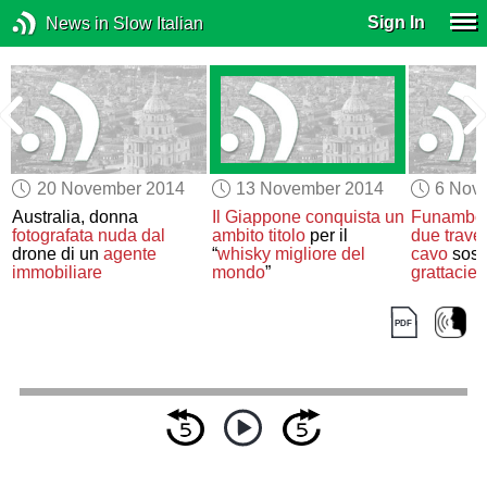
Sign In
News in Slow Italian
20 November 2014
13 November 2014
6 Nov
Australia, donna
Il Giappone
conquista
un
Funambo
fotografata nuda dal
ambito titolo
per il
due trave
o
drone di un
agente
“
whisky migliore del
cavo
sos
immobiliare
mondo
”
grattacieli