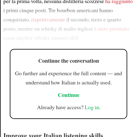
per la prima volta, nessuna distilleria scozzese
ha raggiunto
i primi cinque posti. Tre bourbon americani hanno
conquistato,
rispettivamente
il secondo, terzo e quarto
posto, mentre un whisky di malto inglese
è stato premiato
come miglior whisky europeo dell
Continue the conversation
Go further and experience the full content — and
understand how Italian is actually used.
Continue
Already have access?
Log in
.
Improve your Italian listening skills