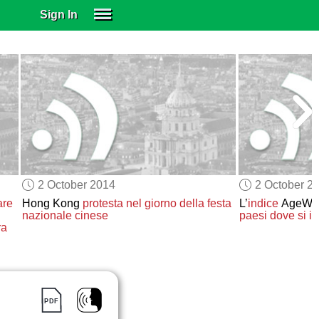
Sign In
SIGN IN
SUBSCRIBE
EDUCATIONAL LICENSES
GIFT CARDS
OTHER LANGUAGES
ABOUT US
ALEXA
2 October 2014
2 October 2
ADJUST COLORS
are
Hong Kong
protesta
nel giorno della festa
L’
indice
AgeWa
nazionale cinese
paesi
dove si i
ra