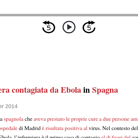
era
contagiata da Ebola
in
Spagna
er 2014
ra
spagnola
che
aveva prestato le proprie cure a
due persone am
ospedale
di Madrid
è risultata positiva al
virus. Nel contesto del
Ebola, l’infermiera è il primo caso di contagio
al di fuori del
con