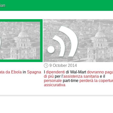
ian
9 October 2014
ata da Ebola
in
Spagna
I
dipendenti
di Wal-Mart
dovranno pag
di più
per l'
assistenza sanitaria
e il
personale
part-time
perderà la copertu
assicurativa