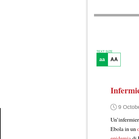
TEXT SIZE
aa
AA
Infermi
9 Octob
Un’infermie
Article
Ebola in un
epidemia
di 