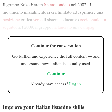
Il gruppo Boko Haram
è stato fondato
nel 2002. Il
movimento inizialmente si era limitato ad esprimere una
posizione
critica
verso
il sistema educativo
occidentale
.
In
seguito
, nel 2009, il gruppo
ha lanciato
una
campag
Continue the conversation
Go further and experience the full content — and
understand how Italian is actually used.
Continue
Already have access?
Log in
.
Improve your Italian listening skills