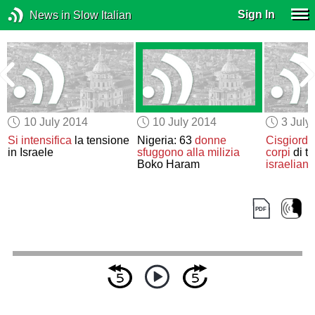
Sign In
News in Slow Italian
10 July 2014
10 July 2014
3 July
Si intensifica
la tensione
Nigeria: 63
donne
Cisgiorda
a
in Israele
sfuggono alla milizia
corpi
di t
Boko Haram
israeliani