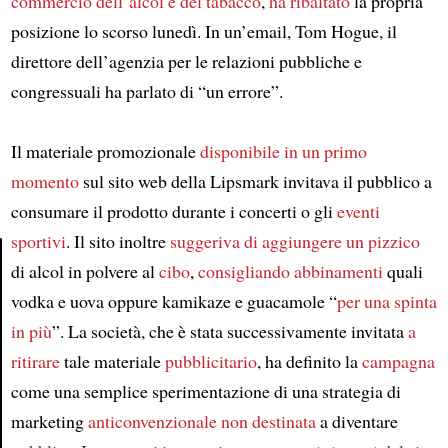
commercio dell’alcol e del tabacco
,
ha ribaltato
la propria
posizione lo scorso lunedì. In un’email, Tom Hogue, il
direttore dell’agenzia per le relazioni pubbliche e
congressuali ha parlato di “un errore”.
Il materiale promozionale
disponibile
in un primo
momento
sul sito web della Lipsmark invitava il pubblico a
consumare il prodotto durante i concerti o gli
eventi
sportivi
. Il sito inoltre
suggeriva di aggiungere un pizzico
di alcol in polvere al
cibo
,
consigliando
abbinamenti
quali
Article
vodka e uova oppure kamikaze e guacamole “
per una spinta
in più
”. La società, che è stata successivamente invitata
a
ritirare
tale materiale
pubblicitario
, ha definito la
campagna
come una semplice sperimentazione di una strategia di
marketing
anticonvenzionale
non destinata
a diventare