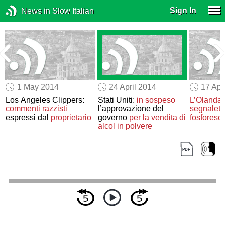
Sign In
News in Slow Italian
1 May 2014
24 April 2014
17 Apr
Los Angeles Clippers:
Stati Uniti:
in sospeso
L’Olanda
commenti razzisti
l’approvazione del
segnaleti
espressi dal
proprietario
governo
per la vendita di
fosforesc
alcol in polvere