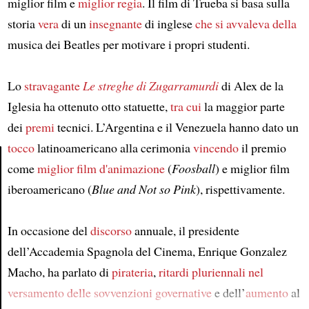
miglior film e
miglior regia
. Il film di Trueba si basa sulla
storia
vera
di un
insegnante
di inglese
che si avvaleva della
musica dei Beatles per motivare i propri studenti.
Lo
stravagante
Le streghe di Zugarramurdi
di Alex de la
Iglesia ha ottenuto otto statuette,
tra cui
la maggior parte
dei
premi
tecnici. L’Argentina e il Venezuela hanno dato un
tocco
latinoamericano alla cerimonia
vincendo
il premio
come
miglior film d'animazione
(
Foosball
) e miglior film
iberoamericano (
Blue and Not so Pink
), rispettivamente.
Article
In occasione del
discorso
annuale, il presidente
dell’Accademia Spagnola del Cinema, Enrique Gonzalez
Macho, ha parlato di
pirateria
,
ritardi pluriennali
nel
versamento delle sovvenzioni governative
e dell’
aumento
al