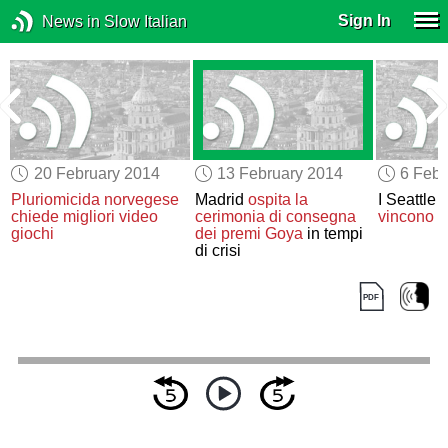
Sign In
News in Slow Italian
20 February 2014
13 February 2014
6 Febr
Pluriomicida norvegese
Madrid
ospita la
I Seattle
chiede migliori video
cerimonia di consegna
vincono
i
p
giochi
dei premi Goya
in tempi
di crisi