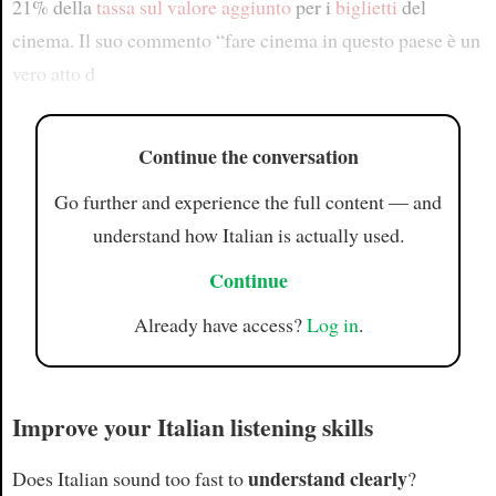
21% della
tassa sul valore aggiunto
per i
biglietti
del
cinema. Il suo commento “fare cinema in questo paese è un
vero atto d
Continue the conversation
Go further and experience the full content — and
understand how Italian is actually used.
Continue
Already have access?
Log in
.
Improve your Italian listening skills
understand clearly
Does Italian sound too fast to
?