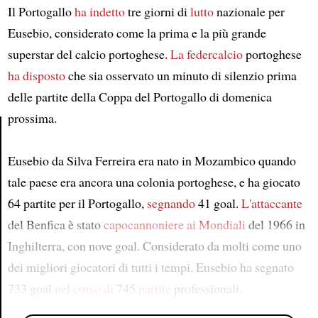
Il Portogallo
ha indetto
tre giorni di
lutto
nazionale per
Eusebio, considerato come la prima e la più grande
superstar del calcio portoghese.
La federcalcio
portoghese
ha disposto
che sia osservato un minuto di silenzio prima
delle partite della Coppa del Portogallo di domenica
prossima.
Article
Eusebio da Silva Ferreira era nato in Mozambico quando
tale paese era ancora una colonia portoghese, e ha giocato
64 partite per il Portogallo,
segnando
41 goal.
L'attaccante
del Benfica è stato
capocannoniere
ai Mondiali
del 1966 in
Inghilterra, con nove goal. Considerato da molti come uno
dei migliori giocatori di tutti i tempi, Eusebio ha segnato
733 goal
nel corso di
745
partite
professionali.