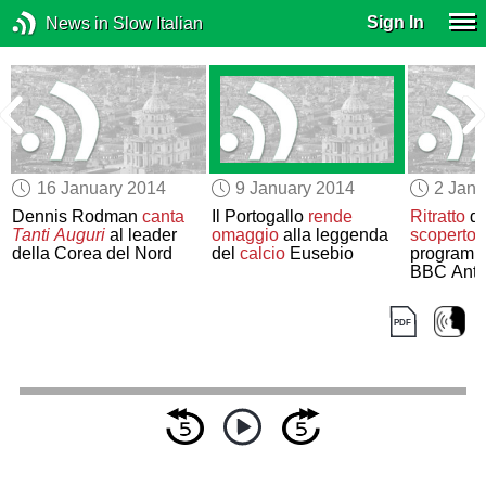
Sign In
News in Slow Italian
16 January 2014
9 January 2014
2 Janu
Dennis Rodman
canta
Il Portogallo
rende
Ritratto
di
Tanti Auguri
al leader
omaggio
alla leggenda
scoperto
della Corea del Nord
del
calcio
Eusebio
programm
BBC Anti
Roadsho