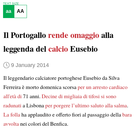
TEXT SIZE
aa
AA
Il Portogallo
rende omaggio
alla
leggenda del
calcio
Eusebio
9 January 2014
Il leggendario calciatore portoghese Eusebio da Silva
Ferreira è morto domenica scorsa
per un arresto cardiaco
all'età di
71 anni.
Decine di migliaia di tifosi
si sono
radunati
a Lisbona
per porgere l’ultimo saluto
alla salma
.
La folla
ha applaudito e offerto fiori al passaggio della
bara
avvolta
nei colori del Benfica.