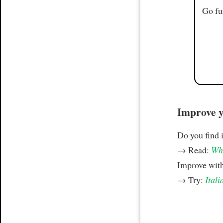
Go fu
Improve yo
Do you find i
→ Read:
Why
Improve wit
→ Try:
Itali