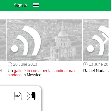
Sign In
SIGN IN
SUBSCRIBE
EDUCATIONAL LICENSES
GIFT CARDS
OTHER LANGUAGES
ABOUT US
ALEXA
20 June 2013
13 June 201
ADJUST COLORS
l
Un
gatto
è in corsa
per la candidatura di
Rafael Nadal
v
sindaco
in Messico