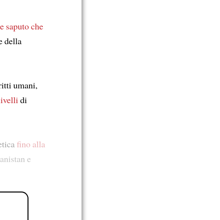
se saputo che
 della
itti umani,
ivelli
di
etica
fino alla
anistan e