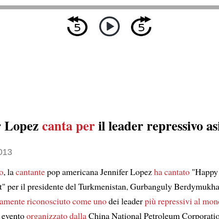
r Lopez
canta per
il leader repressivo as
013
o
, la
cantante
pop americana Jennifer Lopez
ha cantato
"Happy 
t" per il presidente del Turkmenistan, Gurbanguly Berdymukha
amente
riconosciuto
come uno
dei leader
più repressivi
al mon
 evento
organizzato dalla
China National Petroleum Corporatio