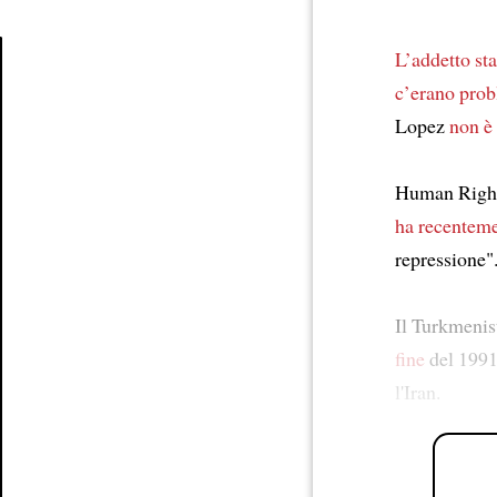
L’addetto st
c’erano
prob
Article
Lopez
non è
Human Righ
ha recenteme
repressione"
Il Turkmenis
fine
del 1991
l'Iran.