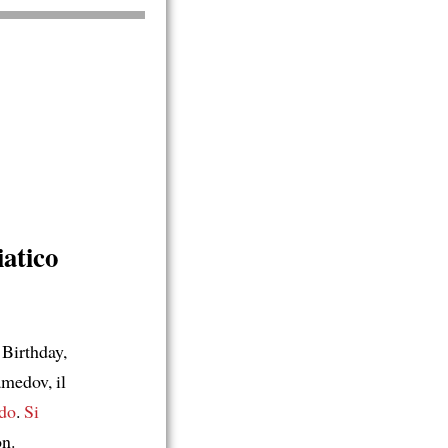
iatico
Birthday,
medov, il
do
.
Si
n.