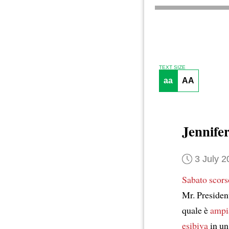
TEXT SIZE
aa
AA
Jennife
3 July 2
Sabato scors
Mr. Presiden
quale è
ampi
esibiva
in un