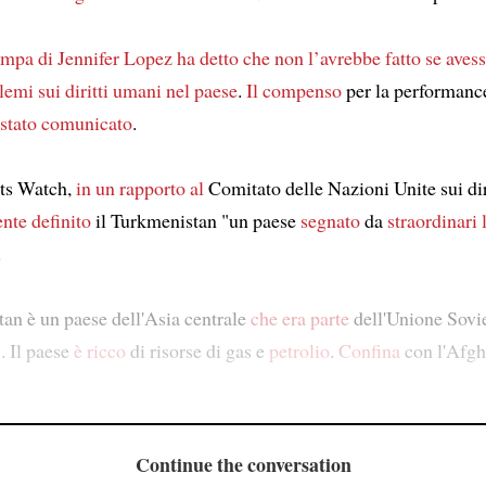
ampa di Jennifer Lopez
ha detto
che non l’avrebbe fatto
se aves
lemi sui diritti umani
nel paese
.
Il compenso
per la performance
 stato comunicato
.
ts Watch,
in un rapporto al
Comitato delle Nazioni Unite sui dir
nte definito
il Turkmenistan "un paese
segnato
da
straordinari l
.
tan è un paese dell'Asia centrale
che era parte
dell'Unione Sovi
. Il paese
è ricco
di risorse di gas e
petrolio
.
Confina
con l'Afgh
Continue the conversation