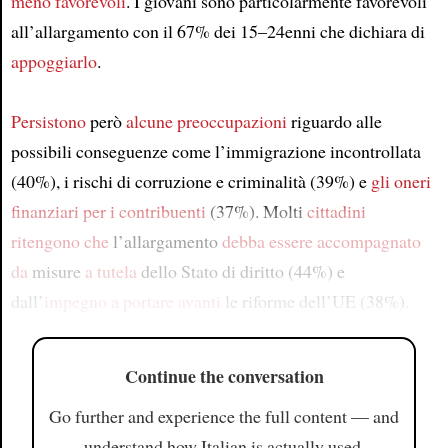
meno favorevoli
. I giovani sono particolarmente favorevoli
all’allargamento con il 67% dei 15–24enni che dichiara di
appoggiarlo
.
Persistono
però
alcune preoccupazioni
riguardo alle
possibili conseguenze come l’immigrazione incontrollata
(40%), i rischi di corruzione e criminalità (39%) e
gli oneri
finanziari per i contribuenti
(37%). Molti
cittadini
ritengono che
l’allargamento
debba essere accompagnato
da
misure
a tutela
dello Stato di diritto (44%) e
dall’
impegno
a portare avanti
le riforme dell’UE (38%).
Continue the conversation
Go further and experience the full content — and
understand how Italian is actually used.