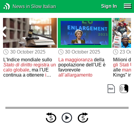
Sign In
News in Slow Italian
30 October 2025
30 October 2025
23 Oct
L’Indice mondiale sullo
La maggioranza
della
Milioni di 
Stato di diritto
registra un
popolazione dell’UE è
gli Stati U
calo globale
, ma l’UE
favorevole
alle
manif
continua a ottenere
i
all’allargamento
Kings” in 
punteggi più alti
democraz