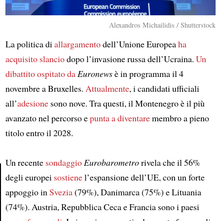
Alexandros Michailidis / Shutterstock
La politica di
allargamento
dell’Unione Europea
ha
acquisito slancio
dopo l’invasione russa dell’Ucraina.
Un
dibattito ospitato da
Euronews
è in programma il 4
novembre a Bruxelles.
Attualmente
, i candidati ufficiali
all’
adesione
sono nove. Tra questi, il Montenegro è il più
avanzato nel percorso e
punta a diventare
membro a pieno
titolo entro il 2028.
Un recente
sondaggio
Eurobarometro
rivela che il 56%
degli europei
sostiene
l’espansione dell’UE, con un forte
appoggio in
Svezia
(79%), Danimarca (75%) e Lituania
Article
(74%). Austria, Repubblica Ceca e Francia sono i paesi