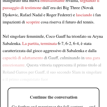
inaugurato una nuova
entusiasmante
rivalità,
segnando
il
passaggio di testimone
dall’era dei Big Three (Novak
Djokovic, Rafael Nadal e Roger Federer) e
lasciando
i fan
impazienti di
scoprire
cosa riserva il futuro del tennis.
Nel singolare femminile, Coco Gauff ha trionfato su Aryna
Sabalenka.
La partita
,
terminata
6-7, 6-2, 6-4, è stata
caratterizzata dal gioco aggressivo di Sabalenka e dalla
capacità di adattamento
di Gauff, culminando in
una gara
emozionante
. Questa vittoria rappresenta il primo titolo al
Roland Garros per Gauff, il suo secondo Slam in singolare
e il primo conquistato fuor
Continue the conversation
Go further and experience the full content — and