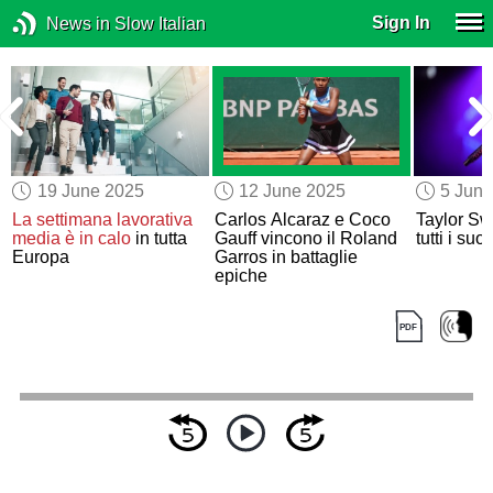
Sign In
News in Slow Italian
19 June 2025
12 June 2025
5 Jun
e
La settimana lavorativa
Carlos Alcaraz e Coco
Taylor Sw
media
è in calo
in tutta
Gauff vincono il Roland
tutti i su
Europa
Garros in battaglie
epiche