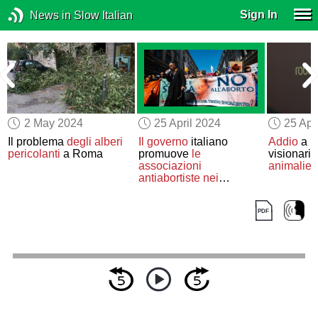
Sign In
News in Slow Italian
2 May 2024
25 April 2024
25 Apr
o
Il problema
degli alberi
Il governo
italiano
Addio
a R
pericolanti
a Roma
promuove
le
visionari
associazioni
animalier
antiabortiste
nei
consultori