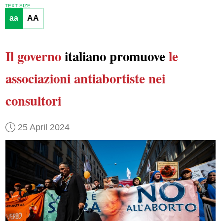
TEXT SIZE
aa
AA
Il governo
italiano promuove
le
associazioni antiabortiste
nei
consultori
25 April 2024