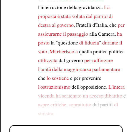
l'interruzione della gravidanza.
La
proposta
è stata voluta
dal partito di
destra
al governo
, Fratelli d'Italia, che
per
assicurarne il passaggio
alla Camera,
ha
posto
la "questione
di fiducia
"
durante il
voto
.
Mi riferisco a
quella pratica politica
utilizzata
dal governo
per rafforzare
l'unità della maggioranza parlamentare
che
lo sostiene
e per prevenire
l'ostruzionismo
dell'opposizione.
L'intera
vicenda
ha scatenato un acceso dibattito
e
aspre critiche
,
soprattutto
dai partiti
di
sinistra
.