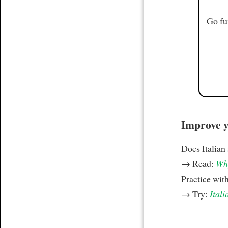
Go fu
Improve yo
Does Italian
→ Read:
Why
Practice wit
→ Try:
Itali