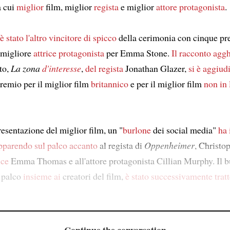
ra cui
miglior
film, miglior
regista
e miglior
attore protagonista
.
è stato l'altro
vincitore di spicco
della cerimonia con cinque pr
 migliore
attrice protagonista
per Emma Stone.
Il racconto agg
to,
La zona
d'interesse
,
del regista
Jonathan Glazer,
si è aggiud
premio per il miglior film
britannico
e per il miglior film
non in 
resentazione del miglior film, un "
burlone
dei social media"
ha 
pparendo sul palco
accanto
al regista di
Oppenheimer
, Christo
ice
Emma Thomas e all'attore protagonista Cillian Murphy. Il b
 palco
insieme ai
creatori del film,
è stato successivamente trat