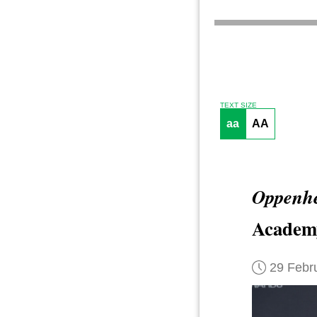
TEXT SIZE
aa
AA
Oppenh
Academ
29 Febr