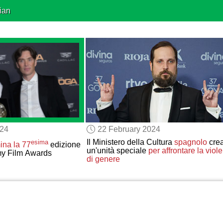
ian
024
22 February 2024
Il Ministero della Cultura
spagnolo
cre
esima
ina
la 77
edizione
un'unità speciale
per affrontare
la viol
my Film Awards
di genere