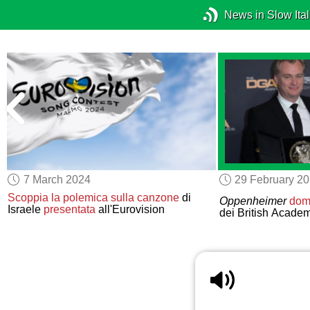
News in Slow Ital
7 March 2024
29 February 2
Scoppia la polemica
sulla canzone
di
Oppenheimer
dom
Israele
presentata
all'Eurovision
dei British Acade