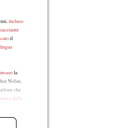
emi,
incluso
hiacciante
icato
il
lingua
invaso
la
pher Nolan,
urlone che
tenuto
dalla