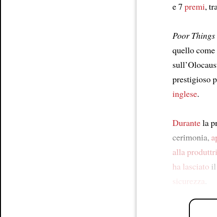
e 7
premi
, t
Poor Things
quello come
sull’Olocaus
prestigioso 
inglese
.
Durante
la p
cerimonia,
a
alla produttr
ha lasciato
il
sicurezza
.