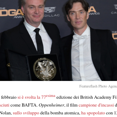
Featureflash Photo Agenc
esima
 febbraio
si è svolta
la 77
edizione dei British Academy F
ciuti
come BAFTA.
Oppenheimer
, il film
campione d'incassi
d
 Nolan,
sullo sviluppo
della bomba atomica,
ha spopolato
con 1