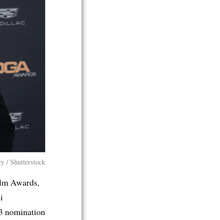
y / Shutterstock
ilm Awards,
i
3 nomination