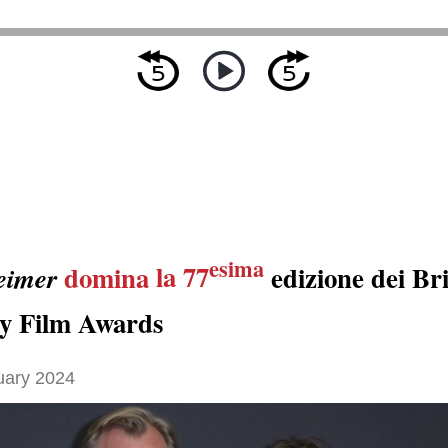
esima
domina
la 77
edizione dei Bri
eimer
y Film Awards
uary 2024