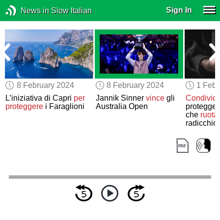
Sign In
News in Slow Italian
8 February 2024
8 February 2024
1 Febr
L’iniziativa di Capri
per
Jannik Sinner
vince
gli
Condivid
proteggere
i Faraglioni
Australia Open
protegger
che
ruota
radicchio
Treviso