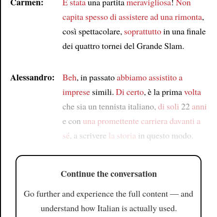
Carmen:
È stata
una partita
meravigliosa
!
Non
capita spesso di assistere
ad una rimonta
,
così spettacolare,
soprattutto
in una finale
dei quattro tornei del Grande Slam.
Alessandro:
Beh
, in passato
abbiamo assistito
a
imprese
simili.
Di certo
, è la prima
volta
che sia un tennista italiano,
di soli
22
anni
e con
una promettente carriera davanti a
sé
, a scrivere
la storia
in questo modo.
Continue the conversation
Go further and experience the full content — and
understand how Italian is actually used.