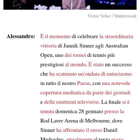
Victor Velter / Shutterstock
Alessandro:
È il momento
di celebrare
la straordinaria
vittoria
di Jannik Sinner agli Australian
Open, uno
dei tornei
di tennis più
prestigiosi
al mondo
.
È stato
un successo
che
ha scatenato un'ondata di entusiasmo
in tutto il nostro
Paese
, con
una notevole
copertura mediatica
da parte dei giornali
e
delle emittenti televisive
. La finale
si è
tenuta
domenica 28 gennaio
presso la
Rod Laver Arena di Melbourne, dove
Sinner
ha affrontato il russo
Daniil
Medvedev,
attualmente
al terzo
posto