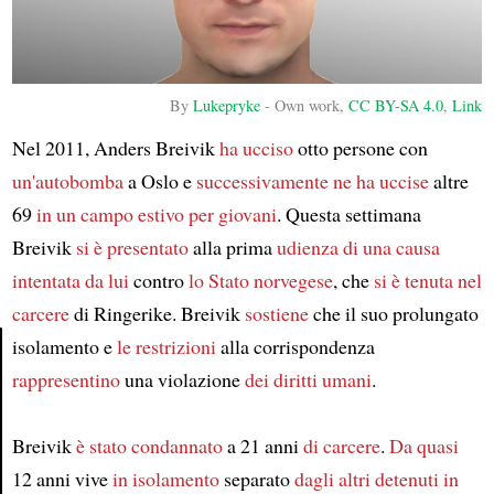
By
Lukepryke
-
Own work
,
CC BY-SA 4.0
,
Link
Nel 2011, Anders Breivik
ha ucciso
otto persone con
un'autobomba
a Oslo e
successivamente
ne ha uccise
altre
69
in un campo estivo per giovani
. Questa settimana
Breivik
si è presentato
alla prima
udienza
di una causa
intentata da lui
contro
lo Stato norvegese
, che
si è tenuta nel
carcere
di Ringerike. Breivik
sostiene
che il suo prolungato
isolamento e
le restrizioni
alla corrispondenza
rappresentino
una violazione
dei diritti umani
.
Article
Breivik
è stato condannato
a 21 anni
di carcere
.
Da quasi
12 anni vive
in isolamento
separato
dagli altri detenuti
in