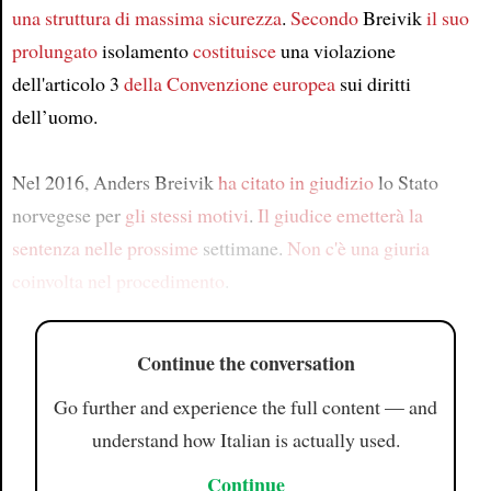
una struttura di massima sicurezza
.
Secondo
Breivik
il suo
prolungato
isolamento
costituisce
una violazione
dell'articolo 3
della Convenzione europea
sui diritti
dell’uomo.
Nel 2016, Anders Breivik
ha citato in giudizio
lo Stato
norvegese per
gli stessi motivi
.
Il giudice
emetterà la
sentenza
nelle prossime
settimane.
Non c'è
una giuria
coinvolta
nel procedimento
.
Continue the conversation
Go further and experience the full content — and
understand how Italian is actually used.
Continue