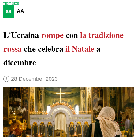
TEXT SIZE
aa
AA
L'Ucraina
rompe
con
la tradizione
russa
che celebra
il Natale
a
dicembre
28 December 2023