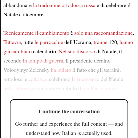
abbandonare
la tradizione ortodossa russa
e di celebrare il
Natale a dicembre.
Tecnicamente
il cambiamento
è
solo
una raccomandazione
.
Tuttavia
, tutte
le parrocchie
dell'Ucraina,
tranne
120,
hanno
già cambiato
calendario.
Nel suo discorso
di Natale, il
secondo
in tempo di guerra
, il presidente ucraino
Volodymyr Zelensky
ha lodato
il fatto che gli ucraini,
ortodossi e
cattolici
, celebrano
la ricorrenza
del Natale
nello stesso
giorno come simbolo di
un Paese unito
.
Continue the conversation
Go further and experience the full content — and
understand how Italian is actually used.