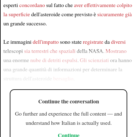
esperti
concordano
sul fatto che
aver effettivamente colpito
la superficie
dell'asteroide come previsto è
sicuramente
già
un grande successo.
Le immagini
dell'impatto
sono state
registrate
da
diversi
telescopi
sia terrestri
che spaziali
della NASA.
Mostrano
una enorme
nube di detriti
espulsi
.
Gli scienziati
ora hanno
una grande quantità di informazioni per determinare la
struttura dell'asteroide
bersaglio
.
Continue the conversation
Go further and experience the full content — and
understand how Italian is actually used.
Continue