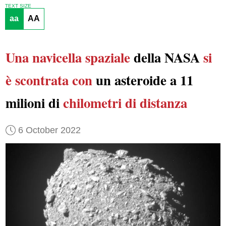
TEXT SIZE
aa
AA
Una navicella spaziale
della NASA
si
è scontrata con
un asteroide a 11
milioni di
chilometri di distanza
6 October 2022