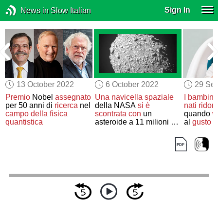
Sign In
News in Slow Italian
13 October 2022
6 October 2022
29 Se
Premio
Nobel
assegnato
Una navicella spaziale
I bambini
per 50 anni di
ricerca
nel
della NASA
si è
nati
ridon
campo della fisica
scontrata con
un
quando
v
quantistica
asteroide a 11 milioni di
al
gusto d
chilometri di distanza
cavoli