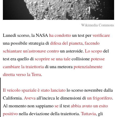
Wikimedia Commons
Lunedì scorso, la NASA
ha condotto
un test per
verificare
una possibile strategia di
difesa del pianeta
,
facendo
schiantare un'astronave contro
un asteroide.
Lo scopo
del
test era quello di
scoprire se
una tale
collisione
potesse
cambiare la traiettoria
di una meteora
potenzialmente
diretta verso
la Terra
.
Il veicolo spaziale
è stato lanciato
lo scorso novembre dalla
Article
California.
Aveva
all'incirca le dimensioni di
un frigorifero
.
Al momento non sappiamo
se
il test
abbia avuto un esito
positivo
nella deviazione della traiettoria.
Tuttavia
, gli