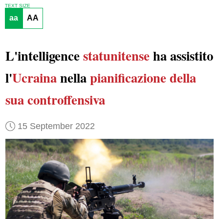
TEXT SIZE
aa
AA
L'intelligence
statunitense
ha assistito
l'
Ucraina
nella
pianificazione della
sua controffensiva
15 September 2022