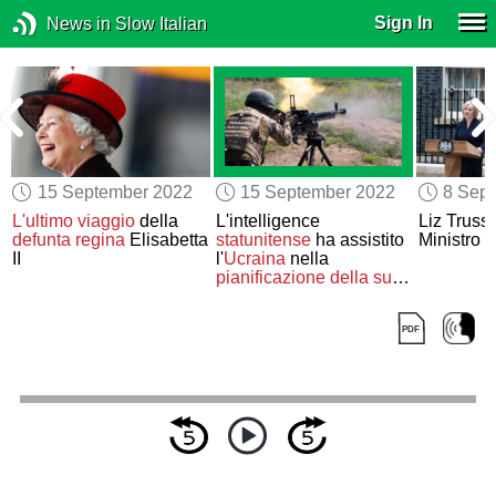
Sign In
News in Slow Italian
15 September 2022
15 September 2022
8 Sep
L'ultimo viaggio
della
L'intelligence
Liz Truss
defunta
regina
Elisabetta
statunitense
ha assistito
Ministro
d
II
l'
Ucraina
nella
pianificazione della sua
controffensiva