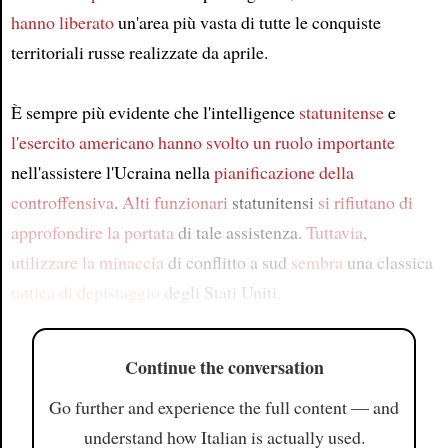
hanno liberato
un'area più vasta di tutte le conquiste
territoriali russe realizzate da aprile.
È sempre più evidente che l'intelligence
statunitense
e
l'esercito americano
hanno svolto un ruolo importante
nell'assistere l'Ucraina nella
pianificazione della
controffensiva
.
Alti funzionari
statunitensi
si rifiutano di
approfondire
la portata
di tale assistenza.
Tuttavia
,
utilizzare
la minaccia
di conflitto a sud
sembra
una classica
tattica di depistaggio
degli Stati Uniti.
Continue the conversation
Go further and experience the full content — and
understand how Italian is actually used.