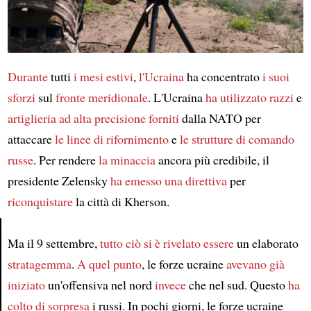
Durante
tutti
i mesi estivi
,
l'Ucraina
ha concentrato
i suoi
sforzi
sul
fronte meridionale
. L'Ucraina
ha utilizzato
razzi
e
artiglieria ad alta precisione
forniti
dalla NATO per
attaccare
le linee di rifornimento
e
le strutture di comando
russe
. Per rendere
la minaccia
ancora più credibile, il
presidente Zelensky
ha emesso una direttiva
per
riconquistare
la città di Kherson.
Ma il 9 settembre,
tutto ciò
si è rivelato essere
un elaborato
Article
stratagemma
.
A quel punto
, le forze ucraine
avevano già
iniziato
un'offensiva nel nord
invece
che nel sud. Questo
ha
colto di sorpresa
i russi. In pochi giorni, le forze ucraine