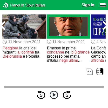
Sign In
News in Slow Italian
11 November 2021
11 November 2021
4 Nov
Peggiora
la crisi dei
Emesse le prime
La Confer
migranti
al confine
tra
condanne
nel
più grande
Glasgow 
Bielorussia
e Polonia
processo per mafia
cambiamen
d’Italia
negli ultimi
affronta
m
decenni