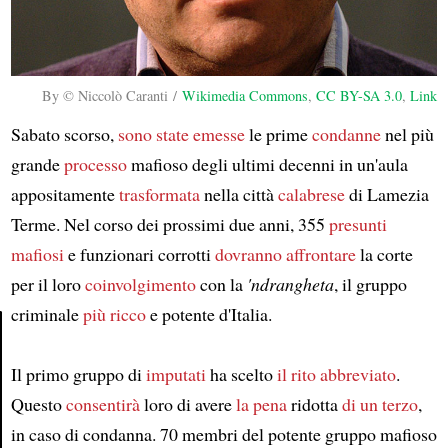
By © Niccolò Caranti /
Wikimedia Commons
,
CC BY-SA 3.0
,
Link
Sabato scorso,
sono state emesse
le prime
condanne
nel più
grande
processo
mafioso degli ultimi decenni in un'aula
appositamente
trasformata
nella città
calabrese
di Lamezia
Terme. Nel corso dei prossimi due anni, 355
presunti
mafiosi
e funzionari corrotti
dovranno affrontare
la corte
per il loro
coinvolgimento
con la
'ndrangheta
, il gruppo
criminale
più ricco
e potente d'Italia.
Article
Il primo gruppo di
imputati
ha scelto
il rito abbreviato
.
Questo
consentirà
loro di avere
la pena
ridotta
di un terzo
,
in caso di condanna. 70 membri del potente gruppo mafioso