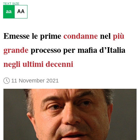
TEXT SIZE
aa
AA
Emesse le prime
condanne
nel
più
grande
processo per mafia d’Italia
negli ultimi decenni
11 November 2021