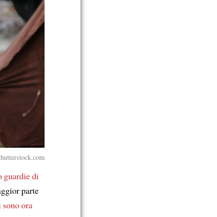
Shutterstock.com
o
guardie di
ggior parte
i
sono ora