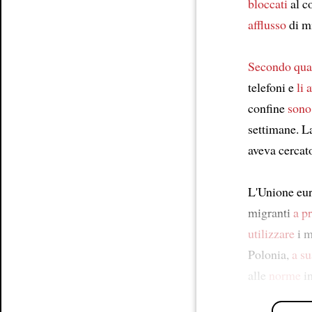
bloccati
al c
afflusso
di m
Secondo quan
telefoni e
li 
confine
sono
settimane. L
aveva cerca
L'Unione eur
migranti
a p
utilizzare
i m
Polonia,
a su
alle
norme
in