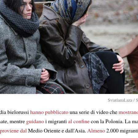
SviatlanaLaza / 
dia bielorussi
hanno pubblicato
una serie di video che
mostran
ate, mentre
guidano
i migranti
al confine
con la Polonia. La ma
proviene dal
Medio Oriente e dall'Asia.
Almeno
2.000 migrant