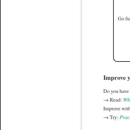
Go fu
Improve yo
Do you have
→ Read:
Why
Improve wit
→ Try:
Prac