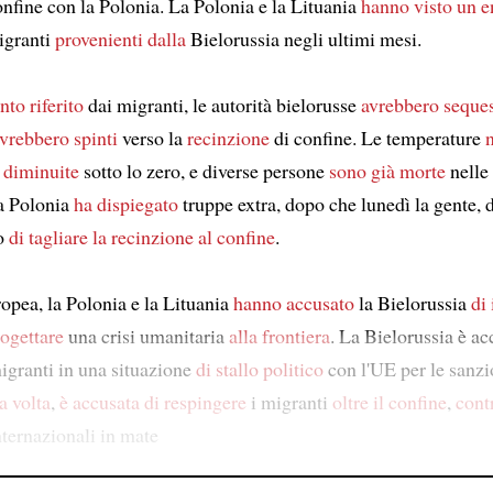
onfine con la Polonia. La Polonia e la Lituania
hanno visto
un 
igranti
provenienti dalla
Bielorussia negli ultimi mesi.
to riferito
dai migranti, le autorità bielorusse
avrebbero seques
avrebbero spinti
verso la
recinzione
di confine. Le temperature
 diminuite
sotto lo zero, e diverse persone
sono già morte
nelle
a Polonia
ha dispiegato
truppe extra, dopo che lunedì la gente, d
to
di tagliare
la recinzione al confine
.
opea, la Polonia e la Lituania
hanno accusato
la Bielorussia
di 
rogettare
una crisi umanitaria
alla frontiera
. La Bielorussia è a
igranti in una situazione
di stallo politico
con l'UE per le sanzi
a volta
,
è accusata di
respingere
i migranti
oltre il confine
,
cont
ternazionali in mate