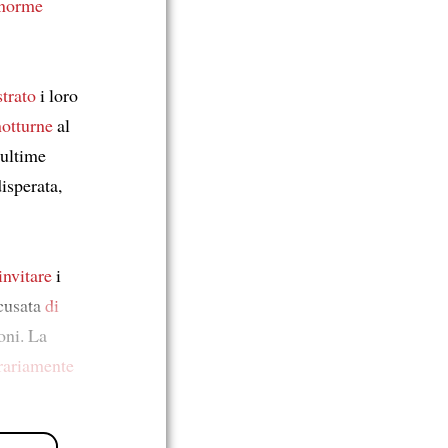
enorme
trato
i loro
notturne
al
 ultime
isperata,
invitare
i
ccusata
di
oni. La
rariamente