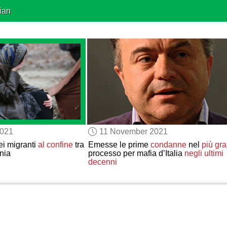
ian
2021
11 November 2021
dei migranti
al confine
tra
Emesse le prime
condanne
nel
più gr
nia
processo per mafia d’Italia
negli ultimi
decenni