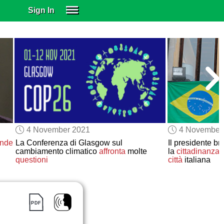
Sign In
SIGN IN
SUBSCRIBE
EDUCATIONAL LICENSES
GIFT CARDS
OTHER LANGUAGES
ABOUT US
ALEXA
4 November 2021
4 November
ADJUST COLORS
ande
La Conferenza di Glasgow sul
Il presidente b
cambiamento climatico
affronta
molte
la
cittadinanza
o
questioni
città
italiana