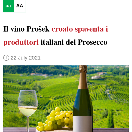
aa
AA
Il vino Prošek
croato
spaventa
i
produttori
italiani del Prosecco
22 July 2021