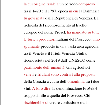
la cui origine
risale a
un periodo
compreso
Article
tra il 1420 e il 1797, epoca
in cui
la Dalmazia
fu governata
dalla Repubblica di Venezia. La
richiesta del riconoscimento al livello
europeo del nome Prošek
ha mandato su tutte
le furie
i produttori
italiani del Prosecco,
vino
spumante
prodotto in una vasta area agricola
tra il Veneto e il Friuli Venezia Giulia,
riconosciuta nel 2019 dall’UNESCO come
patrimonio dell’umanità
. Gli agricoltori
veneti
e
friulani
sono contrari alla proposta
della Croazia a causa dell’
omonimia
tra i due
vini.
A loro dire
, la denominazione Prošek è
troppo simile a quella del Prosecco. Ciò
rischierebbe di
creare confusione tra i