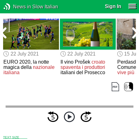
Sign In
News in Slow Italian
22 July 2021
22 July 2021
15 Jul
EURO 2020, la notte
Il vino Prošek
croato
Perdasdef
magica della
nazionale
spaventa
i produttori
Comune i
italiana
italiani del Prosecco
vive più a
TEXT SIZE