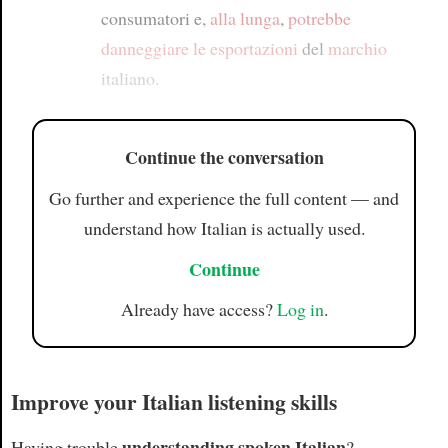
consumatori e,
alla lunga
,
potrebbe
danneggiare
le esportazioni
del
marchio
italiano.
Continue the conversation
Go further and experience the full content — and
understand how Italian is actually used.
Continue
Already have access?
Log in
.
Improve your Italian listening skills
understanding spoken Italian
Having trouble
?