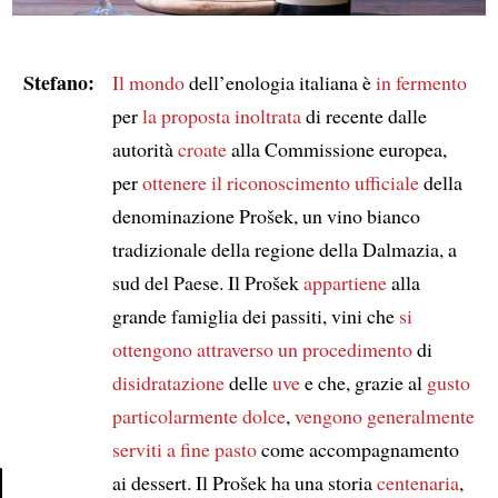
Stefano:
Il mondo
dell’enologia italiana è
in fermento
per
la proposta
inoltrata
di recente dalle
autorità
croate
alla Commissione europea,
per
ottenere
il riconoscimento ufficiale
della
denominazione Prošek, un vino bianco
tradizionale della regione della Dalmazia, a
sud del Paese. Il Prošek
appartiene
alla
grande famiglia dei passiti, vini che
si
ottengono attraverso
un procedimento
di
disidratazione
delle
uve
e che, grazie al
gusto
particolarmente dolce
,
vengono generalmente
serviti
a fine pasto
come accompagnamento
ai dessert. Il Prošek ha una storia
centenaria
,