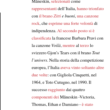
Måneskin,
selezionati
come
rappresentanti
dell’Italia,
hanno trionfato
con
il brano
Zitti
e buoni
,
una canzone
rock
, che
esprime
una forte volontà
di
Article
indipendenza.
Al secondo posto
si è
classificata
la francese Barbara Pravi con
la canzone
Voilà
,
mentre
al
terzo
lo
svizzero Gjon’s Tears con il brano
Tout
l’univers
. Nella storia della competizione
europea, l’Italia
aveva vinto
soltanto altre
due volte
: con Gigliola Cinquetti, nel
1964, e Toto Cutugno, nel 1990. Il
successo
raggiunto
dai quattro
componenti dei
Måneskin -Victoria,
Thomas, Ethan e Damiano -
è stato