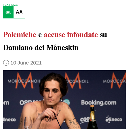
TEXT SIZE
aa
AA
Polemiche
e
accuse infondate
su
Damiano dei Måneskin
10 June 2021