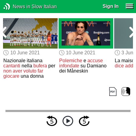
Sign In
News in Slow Italian
10 June 2021
10 June 2021
3 Jun
Nazionale italiana
Polemiche
e
accuse
La maison
cantanti
nella
bufera
per
infondate
su Damiano
dice addio
non aver voluto
far
dei Måneskin
giocare
una donna