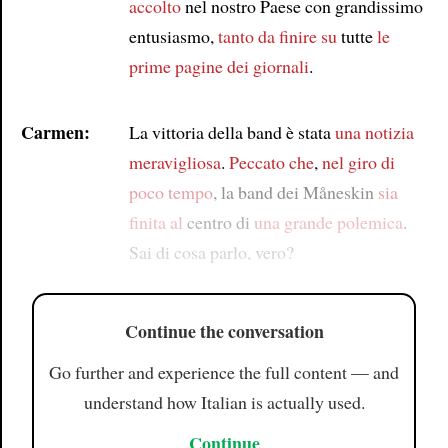
accolto
nel nostro Paese con grandissimo
entusiasmo,
tanto da finire su
tutte
le
prime pagine dei giornali
.
Carmen:
La vittoria della band è stata
una notizia
meravigliosa
.
Peccato che
,
nel giro di
poco tempo
, la band dei Måneskin
sia
finita al
centro di
una grande polemica
.
Sai di cosa parlo, vero?
Continue the conversation
Go further and experience the full content — and
understand how Italian is actually used.
Continue