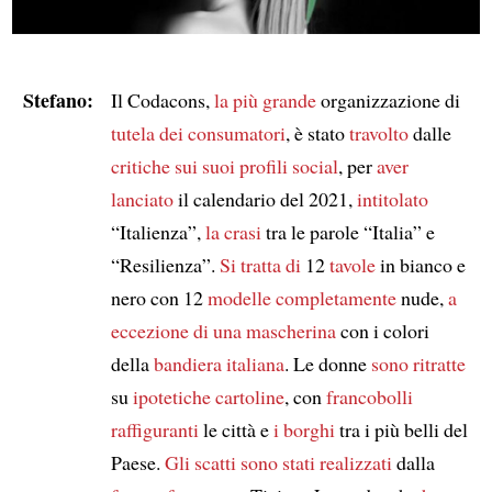
Stefano:
Il Codacons,
la più grande
organizzazione di
tutela dei consumatori
, è stato
travolto
dalle
critiche
sui suoi profili social
, per
aver
lanciato
il calendario del 2021,
intitolato
“Italienza”,
la crasi
tra le parole “Italia” e
“Resilienza”.
Si tratta di
12
tavole
in bianco e
nero con 12
modelle
completamente
nude,
a
eccezione di
una mascherina
con i colori
della
bandiera italiana
. Le donne
sono ritratte
su
ipotetiche cartoline
, con
francobolli
raffiguranti
le città e
i borghi
tra i più belli del
Paese.
Gli scatti
sono stati realizzati
dalla