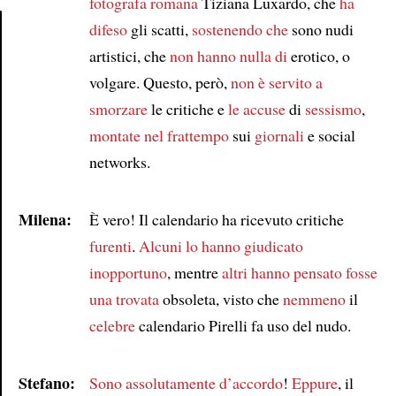
fotografa romana
Tiziana Luxardo, che
ha
difeso
gli scatti,
sostenendo che
sono nudi
artistici, che
non hanno nulla di
erotico, o
Article
volgare. Questo, però,
non è servito a
smorzare
le critiche e
le accuse
di
sessismo
,
montate
nel frattempo
sui
giornali
e social
networks.
Milena:
È vero! Il calendario ha ricevuto critiche
furenti
.
Alcuni
lo hanno giudicato
inopportuno
, mentre
altri
hanno pensato fosse
una trovata
obsoleta, visto che
nemmeno
il
celebre
calendario Pirelli fa uso del nudo.
Stefano:
Sono assolutamente d’accordo
!
Eppure
, il