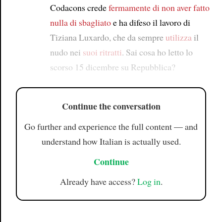
Codacons crede
fermamente
di non aver fatto
nulla di sbagliato
e ha difeso il lavoro di
Tiziana Luxardo, che da sempre
utilizza
il
nudo nei
suoi ritratti
. Sai cosa ho letto lo
scorso 15 dicembre su Repubblica?
Continue the conversation
Go further and experience the full content — and
understand how Italian is actually used.
Continue
Already have access?
Log in
.