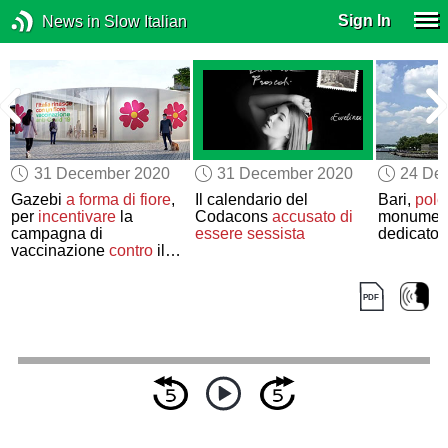
Sign In
News in Slow Italian
31 December 2020
31 December 2020
24 De
Gazebi
a forma di fiore
,
Il calendario del
Bari,
pole
per
incentivare
la
Codacons
accusato di
monumen
campagna di
essere sessista
dedicato 
vaccinazione
contro
il
Covid-19